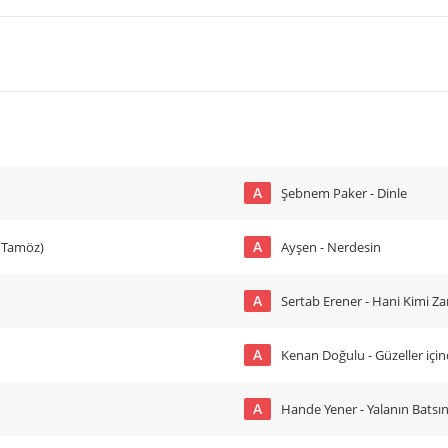
A
Şebnem Paker - Dinle
A
a Tamöz)
Ayşen - Nerdesin
A
Sertab Erener - Hani Kimi 
A
Kenan Doğulu - Güzeller içi
A
Hande Yener - Yalanın Batsı