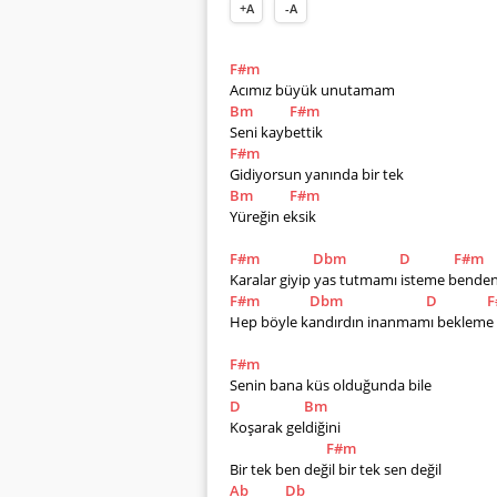
+A
-A
F#m
Acımız büyük unutamam 
Bm
F#m
Seni kaybettik
F#m
Gidiyorsun yanında bir tek
Bm
F#m
Yüreğin eksik 
F#m
Dbm
D
F#m
Karalar giyip yas tutmamı isteme benden
F#m
Dbm
D
F
Hep böyle kandırdın inanmamı bekleme
F#m
Senin bana küs olduğunda bile 
D
Bm
Koşarak geldiğini 
F#m
Bir tek ben değil bir tek sen değil 
Ab
Db