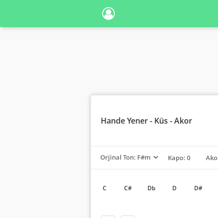
Hande Yener
- Küs - Akor
Kapo: 0
Ako
C
C#
Db
D
D#