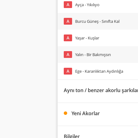
A
Ayça - Yıkılıyo
A
Burcu Güneş - Sınıfta Kal
A
Yaşar - Kuşlar
A
Yalın - Bir Bakmışsın
A
Ege - Karanlıktan Aydınlığa
Aynı ton / benzer akorlu şarkıla
Yeni Akorlar
Bilgiler