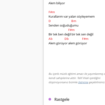
Alem biliyor
F#m
Kurallarım var yalan söyleyemem 
D
Bm
Senden soğuduğumu 
F#m
Bir tek ben değil bir tek sen değil 
Ab
Db
F#m
Alem görüyor alem görüyor
Bu içerik müzik eğitimi amacı ile yayımlanmış o
kendi sahiplerine aittir. Telif ihlali içerdiğini
düşünüyorsanız bizimle
iletişime
geçebilirsiniz.
Rastgele