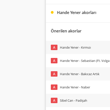
Hande Yener akorları
Önerilen akorlar
A
Hande Yener - Kırmızı
A
Hande Yener - Sebastian (Ft. Volg
A
Hande Yener - Bakıcaz Artık
A
Hande Yener - Naber
A
Sibel Can - Padişah