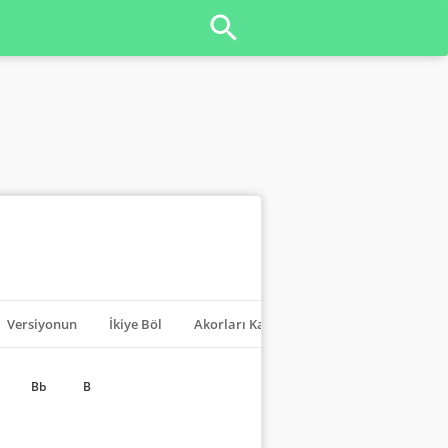
Versiyonun
İkiye Böl
Akorları Kapat
Transpoze
Bb
B