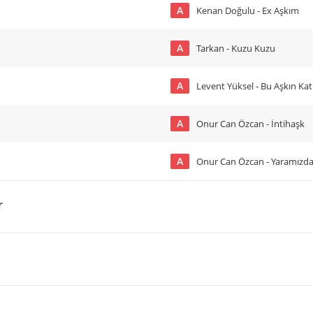
A
Kenan Doğulu - Ex Aşkım
A
Tarkan - Kuzu Kuzu
A
Levent Yüksel - Bu Aşkın Kati
A
Onur Can Özcan - İntihaşk
A
Onur Can Özcan - Yaramız
r