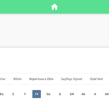
rlar
Ritim
Repertuara Ekle
Sayfayı Oynat
Özel Not
Eb
E
F
F#
Gb
G
G#
Ab
A
A#