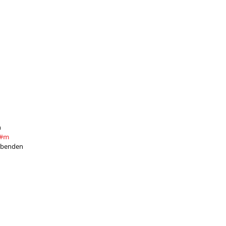
 
#m
 benden 