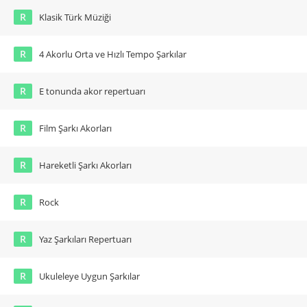
R
Klasik Türk Müziği
R
4 Akorlu Orta ve Hızlı Tempo Şarkılar
R
E tonunda akor repertuarı
R
Film Şarkı Akorları
R
Hareketli Şarkı Akorları
R
Rock
R
Yaz Şarkıları Repertuarı
R
Ukuleleye Uygun Şarkılar