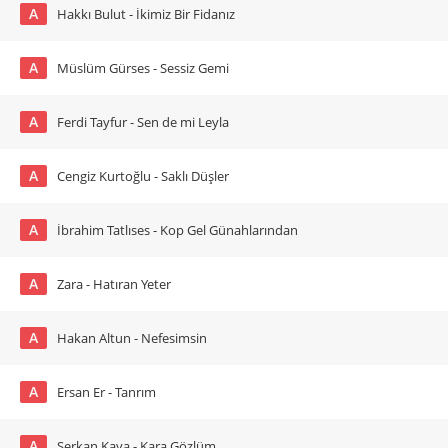
A
Hakkı Bulut - İkimiz Bir Fidanız
A
Müslüm Gürses - Sessiz Gemi
A
Ferdi Tayfur - Sen de mi Leyla
A
Cengiz Kurtoğlu - Saklı Düşler
A
İbrahim Tatlıses - Kop Gel Günahlarından
A
Zara - Hatıran Yeter
A
Hakan Altun - Nefesimsin
A
Ersan Er - Tanrım
A
Serkan Kaya - Kara Gözlüm