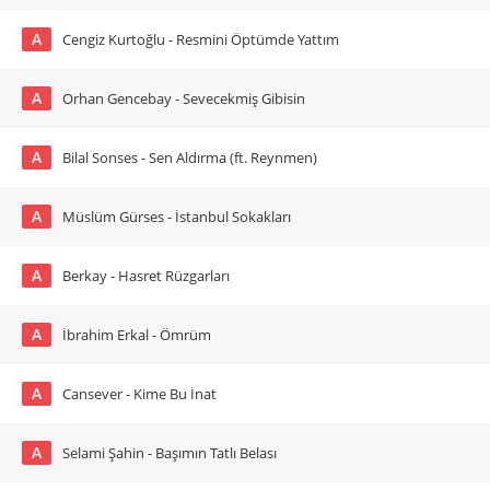
A
Cengiz Kurtoğlu - Resmini Öptümde Yattım
A
Orhan Gencebay - Sevecekmiş Gibisin
A
Bilal Sonses - Sen Aldırma (ft. Reynmen)
A
Müslüm Gürses - İstanbul Sokakları
A
Berkay - Hasret Rüzgarları
A
İbrahim Erkal - Ömrüm
A
Cansever - Kime Bu İnat
A
Selami Şahin - Başımın Tatlı Belası