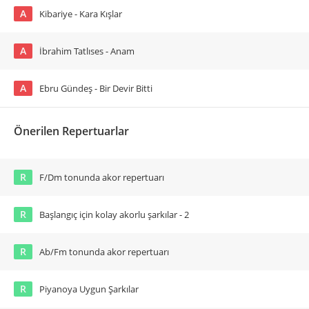
A
Kibariye - Kara Kışlar
A
İbrahim Tatlıses - Anam
A
Ebru Gündeş - Bir Devir Bitti
Önerilen Repertuarlar
R
F/Dm tonunda akor repertuarı
R
Başlangıç için kolay akorlu şarkılar - 2
R
Ab/Fm tonunda akor repertuarı
R
Piyanoya Uygun Şarkılar