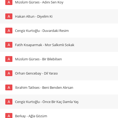
A
Müslüm Gürses - Adını Sen Koy
A
Hakan Altun - Diyelim Ki
A
Cengiz Kurtoğlu - Duvardaki Resim
A
Fatih Kısaparmak - Mor Salkımlı Sokak
A
Müslüm Gürses - Bir Bilebilsen
A
Orhan Gencebay - Dil Yarası
A
İbrahim Tatlıses - Beni Benden Alırsan
A
Cengiz Kurtoğlu - Önce Bir Kaç Damla Yaş
A
Berkay - Ağla Gözüm