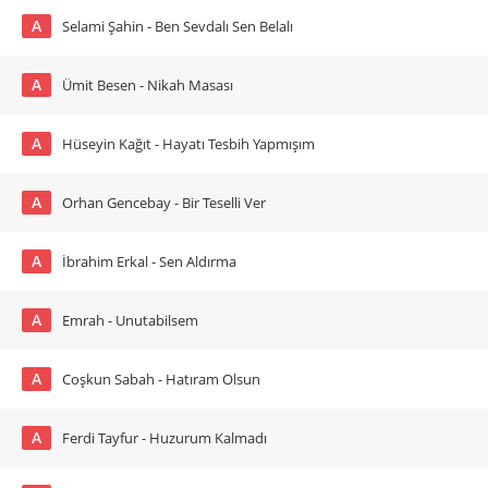
A
Selami Şahin - Ben Sevdalı Sen Belalı
A
Ümit Besen - Nikah Masası
A
Hüseyin Kağıt - Hayatı Tesbih Yapmışım
A
Orhan Gencebay - Bir Teselli Ver
A
İbrahim Erkal - Sen Aldırma
A
Emrah - Unutabilsem
A
Coşkun Sabah - Hatıram Olsun
A
Ferdi Tayfur - Huzurum Kalmadı