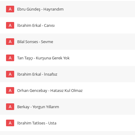
A
Ebru Gündeş - Hayrandım
A
İbrahim Erkal - Canısı
A
Bilal Sonses - Sevme
A
Tan Taşçı - Kurşuna Gerek Yok
A
İbrahim Erkal - İnsafsız
A
Orhan Gencebay - Hatasız Kul Olmaz
A
Berkay - Yorgun Yıllarım
A
İbrahim Tatlıses - Usta