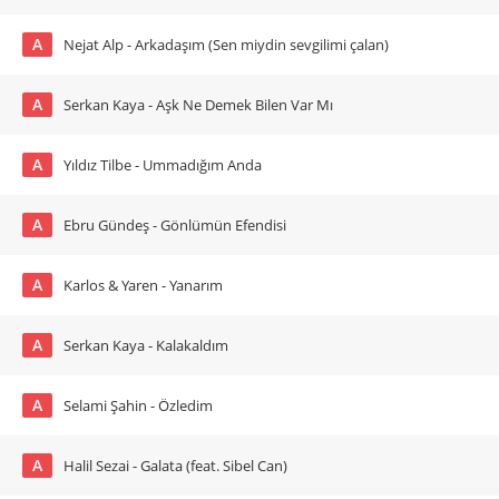
A
Nejat Alp - Arkadaşım (Sen miydin sevgilimi çalan)
A
Serkan Kaya - Aşk Ne Demek Bilen Var Mı
A
Yıldız Tilbe - Ummadığım Anda
A
Ebru Gündeş - Gönlümün Efendisi
A
Karlos & Yaren - Yanarım
A
Serkan Kaya - Kalakaldım
A
Selami Şahin - Özledim
A
Halil Sezai - Galata (feat. Sibel Can)