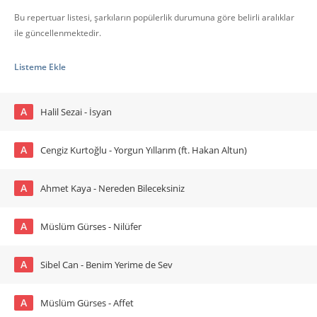
Bu repertuar listesi, şarkıların popülerlik durumuna göre belirli aralıklar
ile güncellenmektedir.
Listeme Ekle
A
Halil Sezai - İsyan
A
Cengiz Kurtoğlu - Yorgun Yıllarım (ft. Hakan Altun)
A
Ahmet Kaya - Nereden Bileceksiniz
A
Müslüm Gürses - Nilüfer
A
Sibel Can - Benim Yerime de Sev
A
Müslüm Gürses - Affet