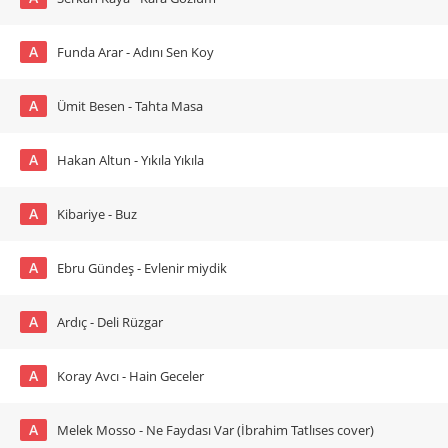
A
Funda Arar - Adını Sen Koy
A
Ümit Besen - Tahta Masa
A
Hakan Altun - Yıkıla Yıkıla
A
Kibariye - Buz
A
Ebru Gündeş - Evlenir miydik
A
Ardıç - Deli Rüzgar
A
Koray Avcı - Hain Geceler
A
Melek Mosso - Ne Faydası Var (İbrahim Tatlıses cover)