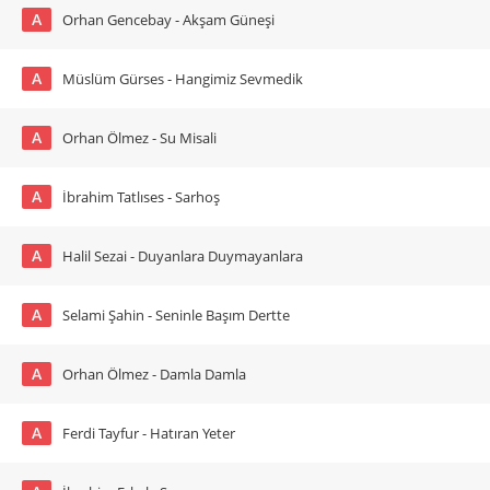
A
Orhan Gencebay - Akşam Güneşi
A
Müslüm Gürses - Hangimiz Sevmedik
A
Orhan Ölmez - Su Misali
A
İbrahim Tatlıses - Sarhoş
A
Halil Sezai - Duyanlara Duymayanlara
A
Selami Şahin - Seninle Başım Dertte
A
Orhan Ölmez - Damla Damla
A
Ferdi Tayfur - Hatıran Yeter