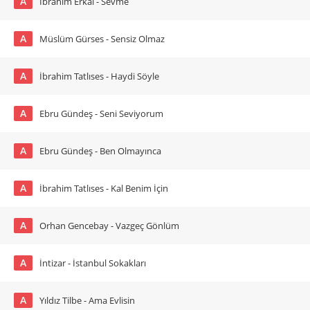
A
İbrahim Erkal - Sevme
A
Müslüm Gürses - Sensiz Olmaz
A
İbrahim Tatlıses - Haydi Söyle
A
Ebru Gündeş - Seni Seviyorum
A
Ebru Gündeş - Ben Olmayınca
A
İbrahim Tatlıses - Kal Benim İçin
A
Orhan Gencebay - Vazgeç Gönlüm
A
İntizar - İstanbul Sokakları
A
Yıldız Tilbe - Ama Evlisin