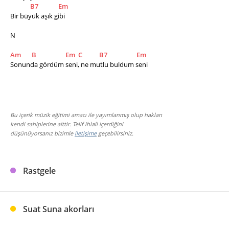
B7
Em
Bir büyük aşık gibi
N
Am
B
Em
C
B7
Em
Sonunda gördüm seni, ne mutlu buldum seni
Bu içerik müzik eğitimi amacı ile yayımlanmış olup hakları
kendi sahiplerine aittir. Telif ihlali içerdiğini
düşünüyorsanız bizimle
iletişime
geçebilirsiniz.
Rastgele
Suat Suna akorları