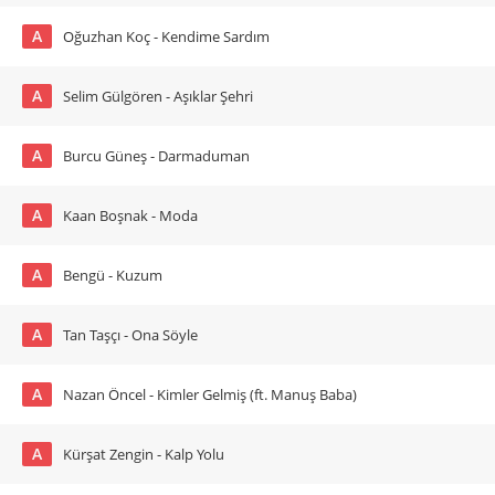
A
Oğuzhan Koç - Kendime Sardım
A
Selim Gülgören - Aşıklar Şehri
A
Burcu Güneş - Darmaduman
A
Kaan Boşnak - Moda
A
Bengü - Kuzum
A
Tan Taşçı - Ona Söyle
A
Nazan Öncel - Kimler Gelmiş (ft. Manuş Baba)
A
Kürşat Zengin - Kalp Yolu