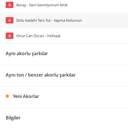
A
Buray - Seni Sevmiyorum Artık
A
Dolu Kadehi Ters Tut - Yapma Nolursun
A
Onur Can Özcan - İntihaşk
Aynı akorlu şarkılar
Aynı ton / benzer akorlu şarkılar
Yeni Akorlar
Bilgiler