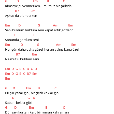
G
D
Em
B
C
Kimseye güvenmezken, umutsuz bir şarkıda
B7
Em
Aşksız da olur derken
Em
D
G
Am
Em
Seni buldum buldum seni kapat artık gözlerini
B
C
Sonunda gördüm seni
Em
D
G
Am
Em
Her gün daha daha güzel, her an yalnız bana özel
B7
Em
Ne mutlu buldum seni
Em
D
G
B
C
D
G
D
Em
D
G
B
C
B7
Em
Em
G
D
Em
B
C
Bir şiir yazar gibi, bir çiçek koklar gibi
D
G
D
Sabahı bekler gibi
G
D
Em
B
C
Dünyayı kurtarırken, bir roman kahramanı