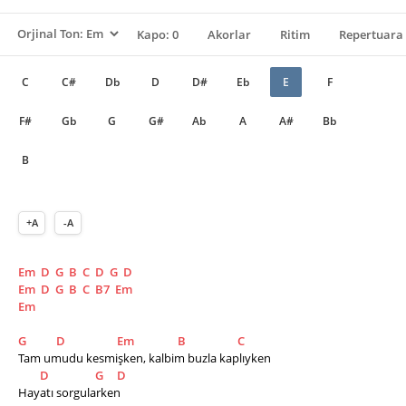
Kapo: 0
Akorlar
Ritim
Repertuara 
C
C#
Db
D
D#
Eb
E
F
F#
Gb
G
G#
Ab
A
A#
Bb
B
+A
-A
Em
D
G
B
C
D
G
D
Em
D
G
B
C
B7
Em
Em
G
D
Em
B
C
Tam umudu kesmişken, kalbim buzla kaplıyken
D
G
D
Hayatı sorgularken