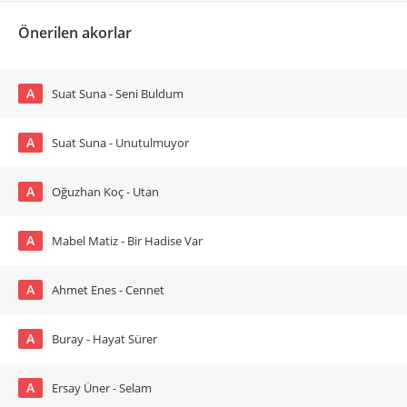
Önerilen akorlar
A
Suat Suna - Seni Buldum
A
Suat Suna - Unutulmuyor
A
Oğuzhan Koç - Utan
A
Mabel Matiz - Bir Hadise Var
A
Ahmet Enes - Cennet
A
Buray - Hayat Sürer
A
Ersay Üner - Selam