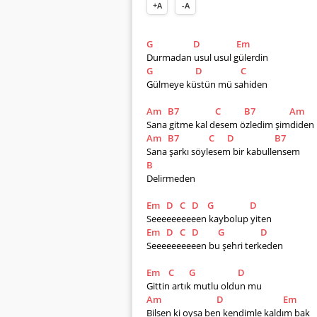
+A
-A
G
D
Em
Durmadan usul usul gülerdin
G
D
C
Gülmeye küstün mü sahiden
Am
B7
C
B7
Am
Sana gitme kal desem özledim şimdiden
Am
B7
C
D
B7
Sana şarkı söylesem bir kabullensem
B
Delirmeden
Em
D
C
D
G
D
Seeeeeeeeeen kaybolup yiten
Em
D
C
D
G
D
Seeeeeeeeeen bu şehri terkeden
Em
C
G
D
Gittin artık mutlu oldun mu
Am
D
Em
Bilsen ki oysa ben kendimle kaldım bak