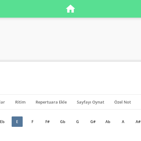
lar
Ritim
Repertuara Ekle
Sayfayı Oynat
Özel Not
Eb
E
F
F#
Gb
G
G#
Ab
A
A#