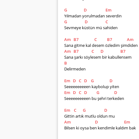
G
D
Em
Yılmadan yorulmadan severdin
G
D
C
Sevmeye küstün mü sahiden
Am
B7
C
B7
Am
Sana gitme kal desem özledim şimdiden
Am
B7
C
D
B7
Sana şarkı söylesem bir kabullensem
B
Delirmeden
Em
D
C
D
G
D
Seeeeeeeeeen kaybolup yiten
Em
D
C
D
G
D
Seeeeeeeeeen bu şehri terkeden
Em
C
G
D
Gittin artık mutlu oldun mu
Am
D
Em
Bilsen ki oysa ben kendimle kaldım bak