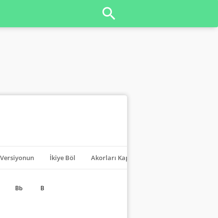
Versiyonun
İkiye Böl
Akorları Kapat
Transpoze
Bb
B