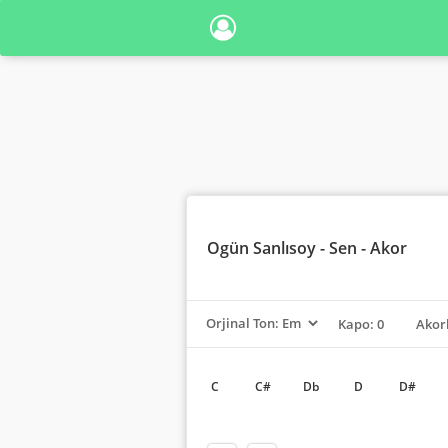
Ogün Sanlısoy
- Sen - Akor
Kapo: 0
Akor
C
C#
Db
D
D#