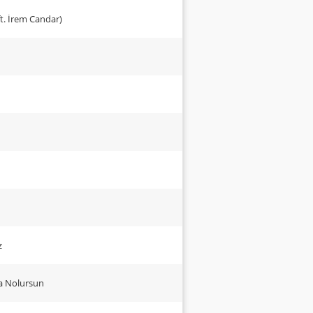
t. İrem Candar)
z
ma Nolursun