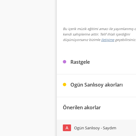
Bu içerik müzik eğitimi amacı ile yayımlanmış o
kendi sahiplerine aittir. Telif ihlali içerdiğini
düşünüyorsanız bizimle
iletişime
geçebilirsiniz.
Rastgele
Ogün Sanlısoy akorları
Önerilen akorlar
A
Ogün Sanlısoy - Saydım