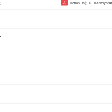
A
)
Kenan Doğulu - Tutamıyor
r