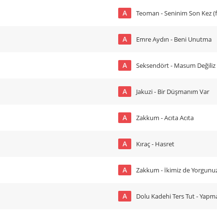
A
Teoman - Seninim Son Kez (f
A
Emre Aydın - Beni Unutma
A
Seksendört - Masum Değiliz
A
Jakuzi - Bir Düşmanım Var
A
Zakkum - Acıta Acıta
A
Kıraç - Hasret
A
Zakkum - İkimiz de Yorgunu
A
Dolu Kadehi Ters Tut - Yap