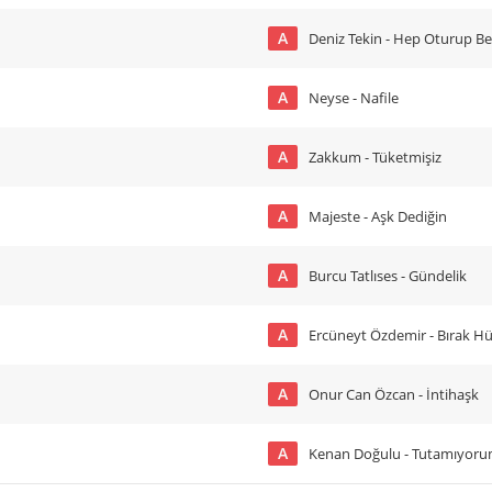
A
Deniz Tekin - Hep Oturup B
A
Neyse - Nafile
A
Zakkum - Tüketmişiz
A
Majeste - Aşk Dediğin
A
Burcu Tatlıses - Gündelik
A
Ercüneyt Özdemir - Bırak Hü
A
Onur Can Özcan - İntihaşk
A
Kenan Doğulu - Tutamıyor