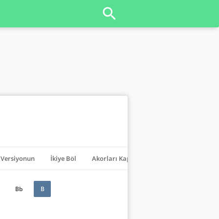
Versiyonun
İkiye Böl
Akorları Kapat
Transpoze
Bb
B