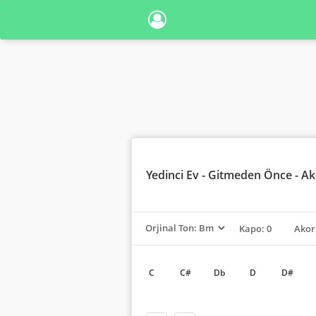
Yedinci Ev
- Gitmeden Önce - Ak
Kapo: 0
Akor
C
C#
Db
D
D#