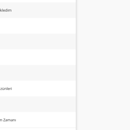
ekledim
zünleri
um Zamanı