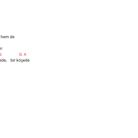
n hem de
ri
G
G
A
de,    bir köşede