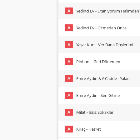
A
Yedinci Ev - Utanıyorum Halimden
A
Yedinci Ev - Gitmeden Önce
A
Yaşar Kurt - Ver Bana Düşlerimi
A
Pinhani - Geri Dönemem
A
Emre Aydın & 6.Cadde - Yalan
A
Emre Aydın - Sen Gitme
A
Milat - Issız Sokaklar
A
Kıraç - Hasret