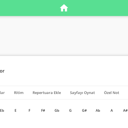
or
lar
Ritim
Repertuara Ekle
Sayfayı Oynat
Özel Not
Eb
E
F
F#
Gb
G
G#
Ab
A
A#