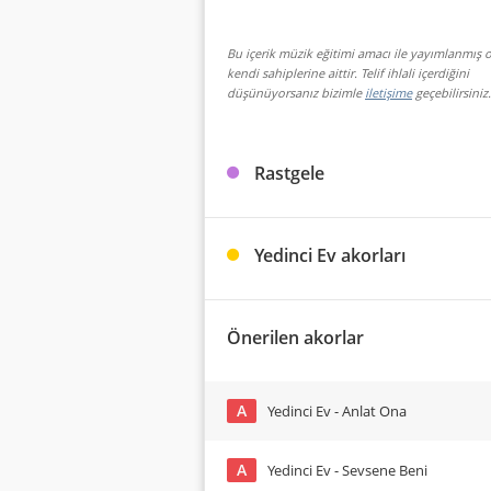
Bu içerik müzik eğitimi amacı ile yayımlanmış o
kendi sahiplerine aittir. Telif ihlali içerdiğini
düşünüyorsanız bizimle
iletişime
geçebilirsiniz.
Rastgele
Yedinci Ev akorları
Önerilen akorlar
A
Yedinci Ev - Anlat Ona
A
Yedinci Ev - Sevsene Beni