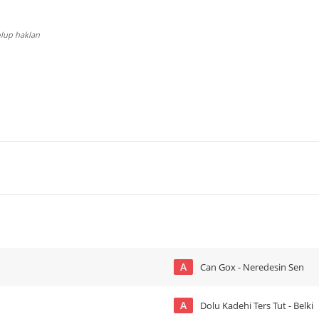
lup hakları
A
Can Gox - Neredesin Sen
A
Dolu Kadehi Ters Tut - Belki