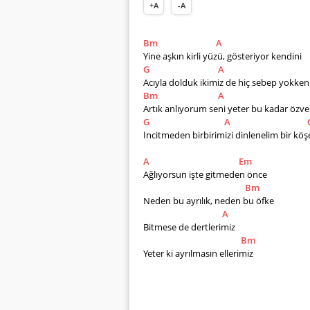
+A
-A
Bm
A
Yine aşkın kirli yüzü, gösteriyor kendini
G
A
Acıyla dolduk ikimiz de hiç sebep yokke
Bm
A
Artık anlıyorum seni yeter bu kadar özve
G
A
İncitmeden birbirimizi dinlenelim bir köşe
A
Em
Ağlıyorsun işte gitmeden önce
Bm
Neden bu ayrılık, neden bu öfke
A
Bitmese de dertlerimiz 
Bm
Yeter ki ayrılmasın ellerimiz