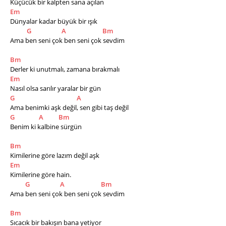
Küçücük bir kalpten sana açılan
Em
Dünyalar kadar büyük bir ışık
G
A
Bm
Ama ben seni çok ben seni çok sevdim
Bm
Derler ki unutmalı, zamana bırakmalı
Em
Nasıl olsa sarılır yaralar bir gün 
G
A
Ama benimki aşk değil, sen gibi taş değil
G
A
Bm
Benim ki kalbine sürgün
Bm
Kimilerine göre lazım değil aşk
Em
Kimilerine göre hain.
G
A
Bm
Ama ben seni çok ben seni çok sevdim
Bm
Sıcacık bir bakışın bana yetiyor