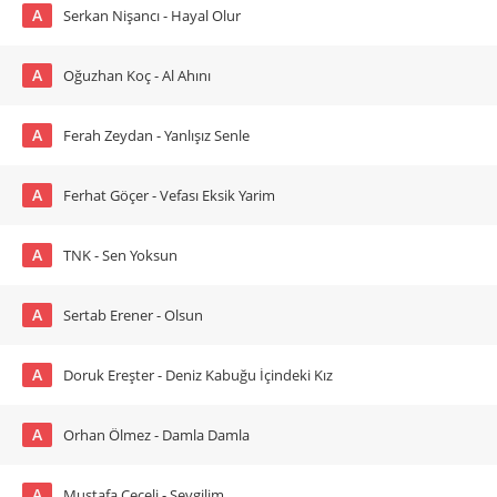
A
Serkan Nişancı - Hayal Olur
A
Oğuzhan Koç - Al Ahını
A
Ferah Zeydan - Yanlışız Senle
A
Ferhat Göçer - Vefası Eksik Yarim
A
TNK - Sen Yoksun
A
Sertab Erener - Olsun
A
Doruk Ereşter - Deniz Kabuğu İçindeki Kız
A
Orhan Ölmez - Damla Damla
A
Mustafa Ceceli - Sevgilim