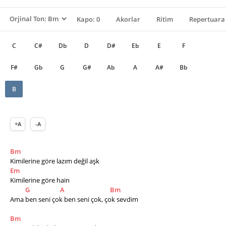
Kapo: 0
Akorlar
Ritim
Repertuara 
C
C#
Db
D
D#
Eb
E
F
F#
Gb
G
G#
Ab
A
A#
Bb
B
+A
-A
Bm
Kimilerine göre lazım değil aşk
Em
Kimilerine göre hain
G
A
Bm
Ama ben seni çok ben seni çok, çok sevdim
Bm