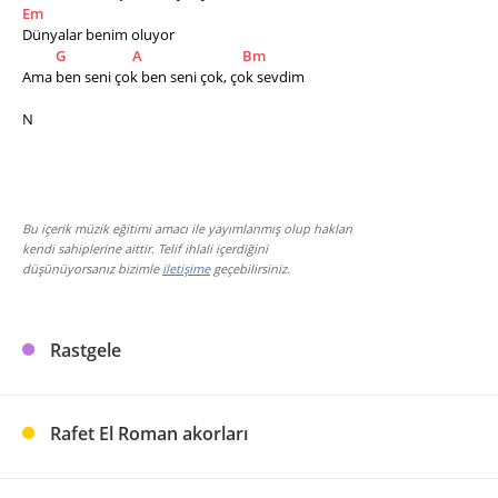
Em
Dünyalar benim oluyor         
G
A
Bm
Ama ben seni çok ben seni çok, çok sevdim
N
Bu içerik müzik eğitimi amacı ile yayımlanmış olup hakları
kendi sahiplerine aittir. Telif ihlali içerdiğini
düşünüyorsanız bizimle
iletişime
geçebilirsiniz.
Rastgele
Rafet El Roman akorları