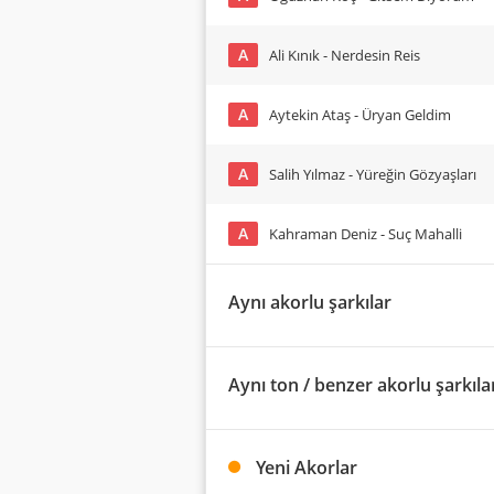
A
Ali Kınık - Nerdesin Reis
A
Aytekin Ataş - Üryan Geldim
A
Salih Yılmaz - Yüreğin Gözyaşları
A
Kahraman Deniz - Suç Mahalli
Aynı akorlu şarkılar
Aynı ton / benzer akorlu şarkıla
Yeni Akorlar