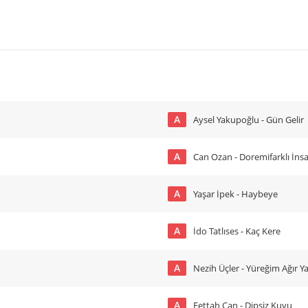
A
Aysel Yakupoğlu - Gün Gelir
A
Can Ozan - Doremifarklı İnsa
A
Yaşar İpek - Haybeye
A
İdo Tatlıses - Kaç Kere
A
Nezih Üçler - Yüreğim Ağır Ya
A
Fettah Can - Dipsiz Kuyu