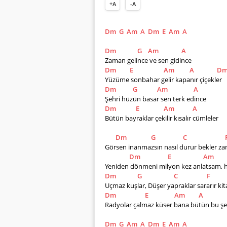
+A
-A
Dm
G
Am
A
Dm
E
Am
A
Dm
G
Am
A
Zaman gelince ve sen gidince
Dm
E
Am
A
D
Yüzüme sonbahar gelir kapanır çiçekler
Dm
G
Am
A
Şehri hüzün basar sen terk edince
Dm
E
Am
A
Bütün bayraklar çekilir kısalır cümleler
Dm
G
C
Görsen inanmazsın nasıl durur bekler z
Dm
E
Am
Yeniden dönmeni milyon kez anlatsam, 
Dm
G
C
F
Uçmaz kuşlar, Düşer yapraklar sararır kit
Dm
E
Am
A
Radyolar çalmaz küser bana bütün bu şe
Dm
G
Am
A
Dm
E
Am
A