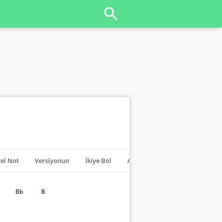
el Not
Versiyonun
İkiye Böl
Akorları Kapat
Transpoze
Bb
B