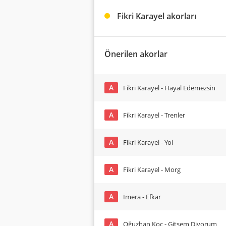
Fikri Karayel akorları
Önerilen akorlar
A
Fikri Karayel - Hayal Edemezsin
A
Fikri Karayel - Trenler
A
Fikri Karayel - Yol
A
Fikri Karayel - Morg
A
İmera - Efkar
A
Oğuzhan Koç - Gitsem Diyorum