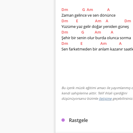
Dm
G
Am
A
Zaman gelince ve sen dönünce
Dm
E
Am
A
Dm
Yüzüme yaz gelir doğar yeniden güneş
Dm
G
Am
A
Şehir bir senin olur burda olunca sorma
Dm
E
Am
A
Sen farketmeden bir anlam kazanır saatl
Bu içerik müzik eğitimi amacı ile yayımlanmış o
kendi sahiplerine aittir. Telif ihlali içerdiğini
düşünüyorsanız bizimle
iletişime
geçebilirsiniz.
Rastgele