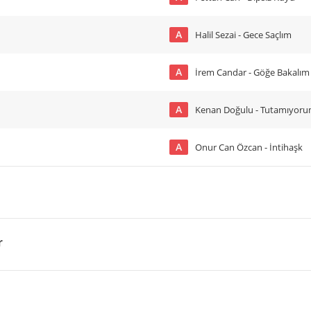
A
Halil Sezai - Gece Saçlım
A
İrem Candar - Göğe Bakalım
A
Kenan Doğulu - Tutamıyor
A
Onur Can Özcan - İntihaşk
r