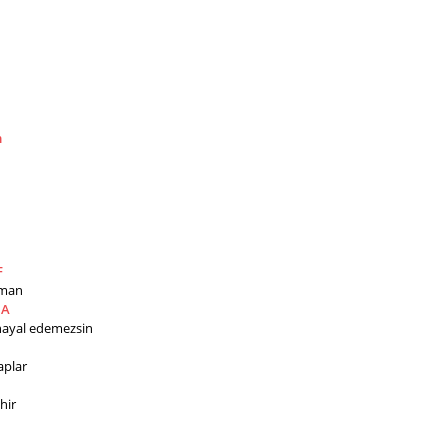
m
F
aman
A
hayal edemezsin
aplar
hir