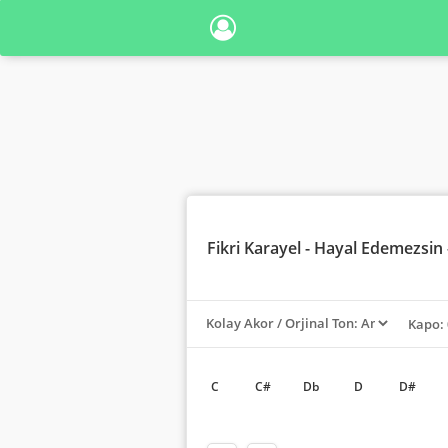
Fikri Karayel
- Hayal Edemezsin 
Kapo: 
C
C#
Db
D
D#