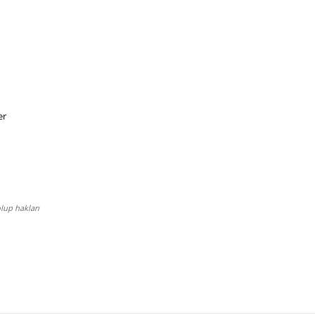
er
lup hakları