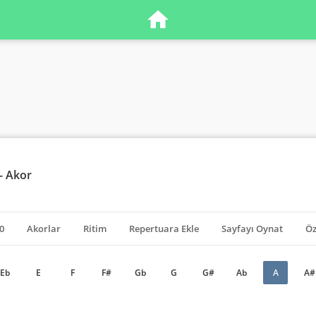
- Akor
0
Akorlar
Ritim
Repertuara Ekle
Sayfayı Oynat
Öz
Eb
E
F
F#
Gb
G
G#
Ab
A
A#