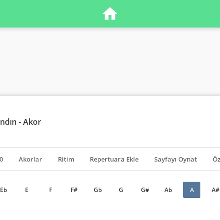
andın - Akor
0
Akorlar
Ritim
Repertuara Ekle
Sayfayı Oynat
Öz
Eb
E
F
F#
Gb
G
G#
Ab
A
A#