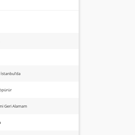
m
İstanbul'da
Köpürür
imi Geri Alamam
a