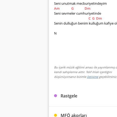
Seni unutmak mecburiyetindeyim 
Am
G
Dm
Seni sevmeler cumhuriyetinde 
C
G
Dm
Senin dulluğun benim kulluğum kafiye ol
N
Bu içerik müzik eğitimi amacı ile yayımlanmış o
kendi sahiplerine aittir. Telif ihlali içerdiğini
düşünüyorsanız bizimle
iletişime
geçebilirsiniz.
Rastgele
MFÖ akorları