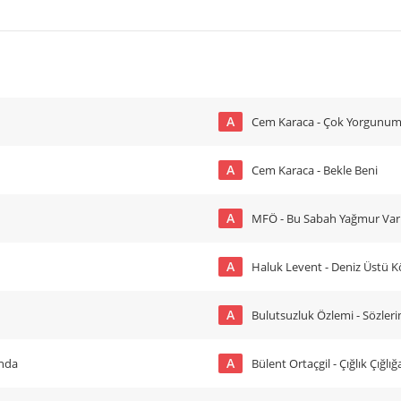
A
Cem Karaca - Çok Yorgunu
A
Cem Karaca - Bekle Beni
A
MFÖ - Bu Sabah Yağmur Var 
A
Haluk Levent - Deniz Üstü 
A
Bulutsuzluk Özlemi - Sözler
A
ında
Bülent Ortaçgil - Çığlık Çığlığ