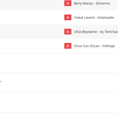
A
Barış Manço - Dönence
A
Haluk Levent - Anlamadın
A
Ufuk Beydemir - Ay Tenli Ka
A
Onur Can Özcan - İntihaşk
r