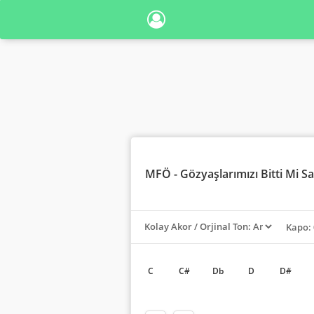
MFÖ
- Gözyaşlarımızı Bitti Mi S
Kapo: 
C
C#
Db
D
D#