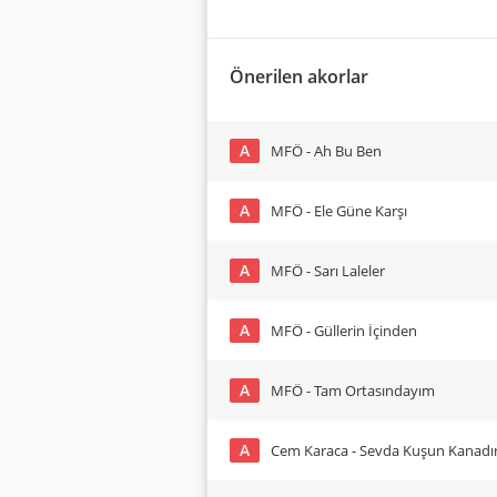
Önerilen akorlar
A
MFÖ - Ah Bu Ben
A
MFÖ - Ele Güne Karşı
A
MFÖ - Sarı Laleler
A
MFÖ - Güllerin İçinden
A
MFÖ - Tam Ortasındayım
A
Cem Karaca - Sevda Kuşun Kanad