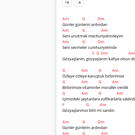
+A
-A
Am
G
Dm
Günler günlerin ardından 
Am
G
Am
Seni unutmak mecburiyetindeyim 
Am
G
Dm
Seni sevmeler cumhuriyetinde
C
G
Dm
Am
Gözyaşlarım, gözyaşlarım kafiye olsun di
G
Am
G
Am
Özleye özleye kavuştuk birbirimize
G
Am
G
Am
Birbirimize vitaminler moraller verdik 
G
Am
G
Am
İçimizdeki şeytanlara zülfikarlarla saldırd
F
G
Am
Gözyaşlarımızı bitti mi sandın
Am
G
Dm
Günler günlerin ardından 
Am
G
Am