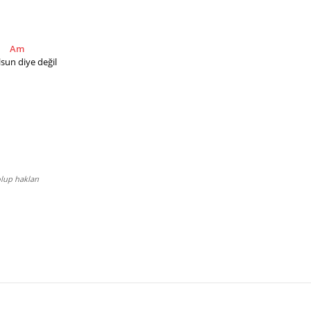
Am
sun diye değil
lup hakları