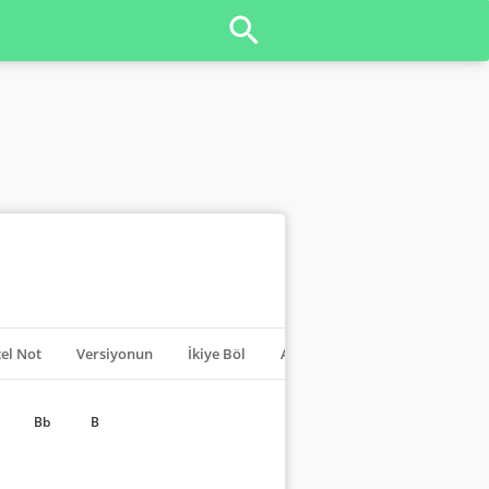
el Not
Versiyonun
İkiye Böl
Akorları Kapat
Transpoze
Bb
B