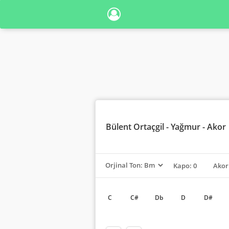
Bülent Ortaçgil
- Yağmur - Akor
Kapo: 0
Akor
C
C#
Db
D
D#