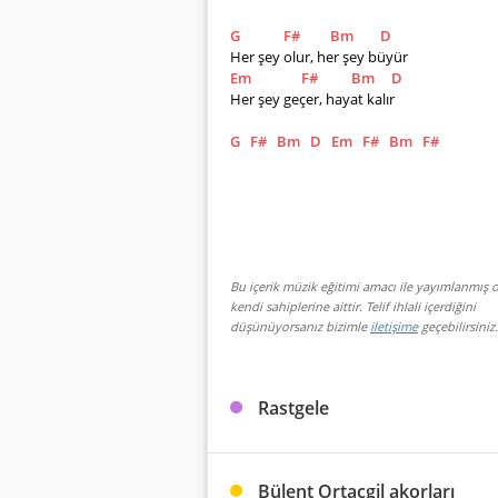
G
F#
Bm
D
Her şey olur, her şey büyür
Em
F#
Bm
D
Her şey geçer, hayat kalır
G
F#
Bm
D
Em
F#
Bm
F#
Bu içerik müzik eğitimi amacı ile yayımlanmış o
kendi sahiplerine aittir. Telif ihlali içerdiğini
düşünüyorsanız bizimle
iletişime
geçebilirsiniz.
Rastgele
Bülent Ortaçgil akorları