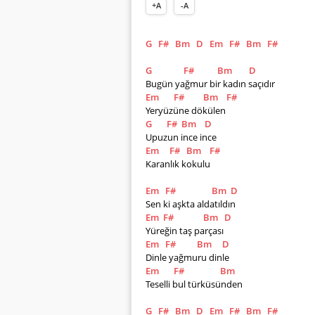
+A
-A
G
F#
Bm
D
Em
F#
Bm
F#
G
F#
Bm
D
Bugün yağmur bir kadın saçıdır
Em
F#
Bm
F#
Yeryüzüne dökülen
G
F#
Bm
D
Upuzun ince ince
Em
F#
Bm
F#
Karanlık kokulu
Em
F#
Bm
D
Sen ki aşkta aldatıldın
Em
F#
Bm
D
Yüreğin taş parçası
Em
F#
Bm
D
Dinle yağmuru dinle
Em
F#
Bm
Teselli bul türküsünden
G
F#
Bm
D
Em
F#
Bm
F#