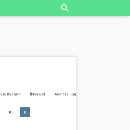
Versiyonun
İkiye Böl
Akorları Kapat
Transpoze
Bb
B