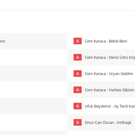
A
sın
Cem Karaca - Bekle Beni
A
Cem Karaca - Deniz Üstü Kö
A
Cem Karaca - Üryan Geldim
A
Cem Karaca - Herkes Gibisin
A
Ufuk Beydemir - Ay Tenli Ka
A
Onur Can Özcan - İntihaşk