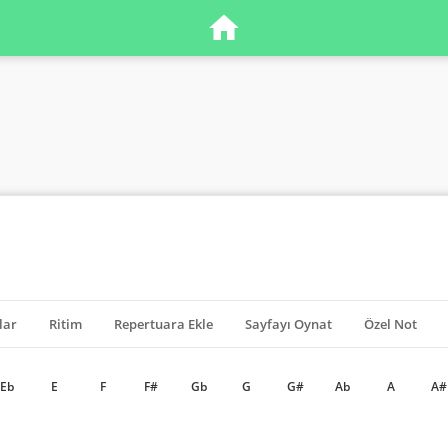
lar
Ritim
Repertuara Ekle
Sayfayı Oynat
Özel Not
Eb
E
F
F#
Gb
G
G#
Ab
A
A#