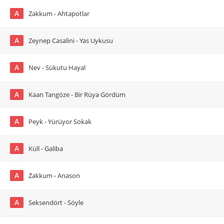
A
Zakkum - Ahtapotlar
A
Zeynep Casalini - Yas Uykusu
A
Nev - Sükutu Hayal
A
Kaan Tangöze - Bir Rüya Gördüm
A
Peyk - Yürüyor Sokak
A
Küll - Galiba
A
Zakkum - Anason
A
Seksendört - Söyle