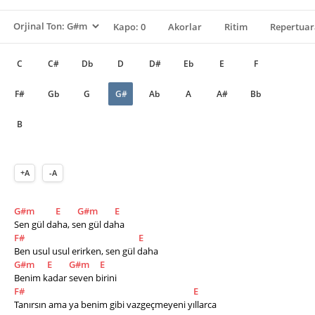
Kapo: 0
Akorlar
Ritim
Repertuar
C
C#
Db
D
D#
Eb
E
F
F#
Gb
G
G#
Ab
A
A#
Bb
B
+A
-A
G#m
E
G#m
E
Sen gül daha, sen gül daha
F#
E
Ben usul usul erirken, sen gül daha 
G#m
E
G#m
E
Benim kadar seven birini 
F#
E
Tanırsın ama ya benim gibi vazgeçmeyeni yıllarca 