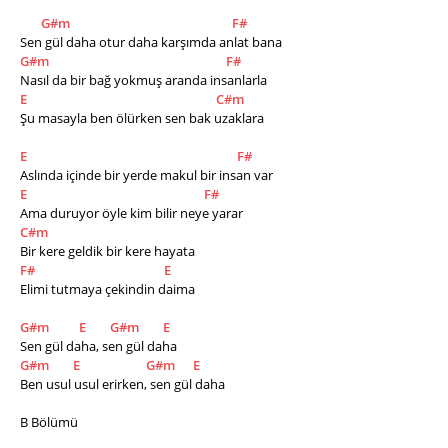
G#m
F#
Sen gül daha otur daha karşımda anlat bana 
G#m
F#
Nasıl da bir bağ yokmuş aranda insanlarla 
E
C#m
Şu masayla ben ölürken sen bak uzaklara 
E
F#
Aslında içinde bir yerde makul bir insan var 
E
F#
Ama duruyor öyle kim bilir neye yarar 
C#m
Bir kere geldik bir kere hayata 
F#
E
Elimi tutmaya çekindin daima 
G#m
E
G#m
E
Sen gül daha, sen gül daha
G#m
E
G#m
E
Ben usul usul erirken, sen gül daha 
B Bölümü 