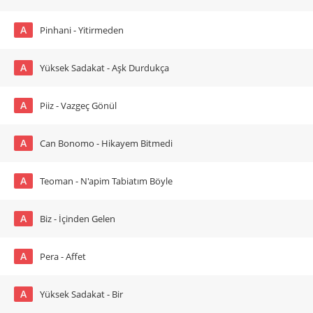
A
Pinhani - Yitirmeden
A
Yüksek Sadakat - Aşk Durdukça
A
Piiz - Vazgeç Gönül
A
Can Bonomo - Hikayem Bitmedi
A
Teoman - N'apim Tabiatım Böyle
A
Biz - İçinden Gelen
A
Pera - Affet
A
Yüksek Sadakat - Bir