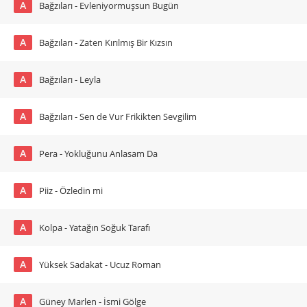
A
Bağzıları - Evleniyormuşsun Bugün
A
Bağzıları - Zaten Kırılmış Bir Kızsın
A
Bağzıları - Leyla
A
Bağzıları - Sen de Vur Frikikten Sevgilim
A
Pera - Yokluğunu Anlasam Da
A
Piiz - Özledin mi
A
Kolpa - Yatağın Soğuk Tarafı
A
Yüksek Sadakat - Ucuz Roman
A
Güney Marlen - İsmi Gölge