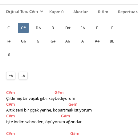
Kapo: 0
Akorlar
Ritim
Repertuar
C
C#
Db
D
D#
Eb
E
F
F#
Gb
G
G#
Ab
A
A#
Bb
B
+A
-A
C#m
G#m
Çıldırmış bir vaşak gibi, kaybediyorum
C#m
G#m
Artık seni bir çiçek yerine, kopartmak istiyorum 
C#m
G#m
İşte indim sahneden, öpüyorum ağzından 
C#m
G#m