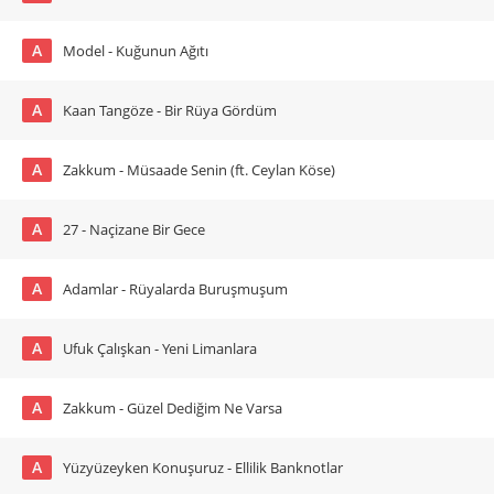
A
Model - Kuğunun Ağıtı
A
Kaan Tangöze - Bir Rüya Gördüm
A
Zakkum - Müsaade Senin (ft. Ceylan Köse)
A
27 - Naçizane Bir Gece
A
Adamlar - Rüyalarda Buruşmuşum
A
Ufuk Çalışkan - Yeni Limanlara
A
Zakkum - Güzel Dediğim Ne Varsa
A
Yüzyüzeyken Konuşuruz - Ellilik Banknotlar