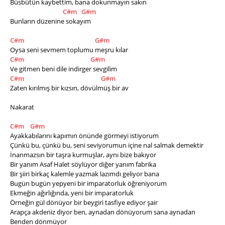
Büsbütün kaybettim, bana dokunmayın sakın
C#m
G#m
Bunların düzenine sokayım
C#m
G#m
Oysa seni sevmem toplumu meşru kılar
C#m
G#m
Ve gitmen beni dile indirger sevgilim
C#m
G#m
Zaten kırılmış bir kızsın, dövülmüş bir av
Nakarat
C#m
G#m
Ayakkabılarını kapımın önünde görmeyi istiyorum
Çünkü bu, çünkü bu, seni seviyorumun içine nal salmak demektir
İnanmazsın bir taşra kurmuşlar, aynı bize bakıyor
Bir yanım Asaf Halet söylüyor diğer yanım fabrika
Bir şiiri birkaç kalemle yazmak lazımdı geliyor bana
Bugün bugün yepyeni bir imparatorluk öğreniyorum
Ekmeğin ağırlığında, yeni bir imparatorluk
Örneğin gül dönüyor bir beygiri tasfiye ediyor şair
Arapça akdeniz diyor ben, aynadan dönüyorum sana aynadan
Benden dönmüyor