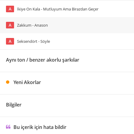
A
İkiye On Kala - Mutluyum Ama Birazdan Geçer
A
Zakkum - Anason
A
Seksendört - Söyle
Aynı ton / benzer akorlu şarkılar
Yeni Akorlar
Bilgiler
Bu içerik için hata bildir