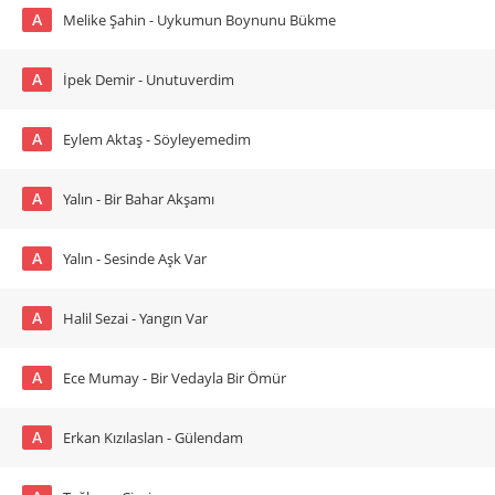
A
Melike Şahin - Uykumun Boynunu Bükme
A
İpek Demir - Unutuverdim
A
Eylem Aktaş - Söyleyemedim
A
Yalın - Bir Bahar Akşamı
A
Yalın - Sesinde Aşk Var
A
Halil Sezai - Yangın Var
A
Ece Mumay - Bir Vedayla Bir Ömür
A
Erkan Kızılaslan - Gülendam