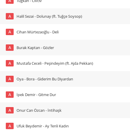
A
Tuğkan - Civciv
A
Halil Sezai - Dolunay (ft. Tuğçe Soysop)
A
Cihan Mürtezaoğlu - Deli
A
Burak Kaptan - Gözler
A
Mustafa Ceceli - Peşindeyim (ft. Ajda Pekkan)
A
Oya - Bora - Giderim Bu Diyardan
A
İpek Demir - Gitme Dur
A
Onur Can Özcan - İntihaşk
A
Ufuk Beydemir - Ay Tenli Kadın