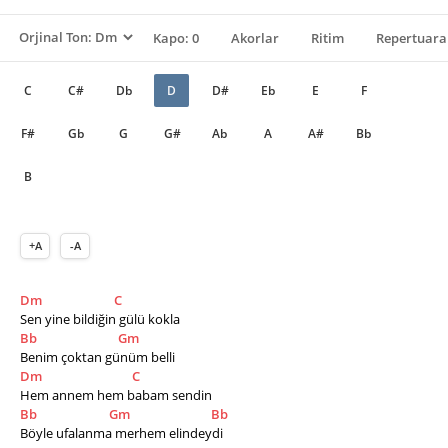
Kapo: 0
Akorlar
Ritim
Repertuara
C
C#
Db
D
D#
Eb
E
F
F#
Gb
G
G#
Ab
A
A#
Bb
B
+A
-A
Dm
C
Sen yine bildiğin gülü kokla
Bb
Gm
Benim çoktan günüm belli
Dm
C
Hem annem hem babam sendin
Bb
Gm
Bb
Böyle ufalanma merhem elindeydi