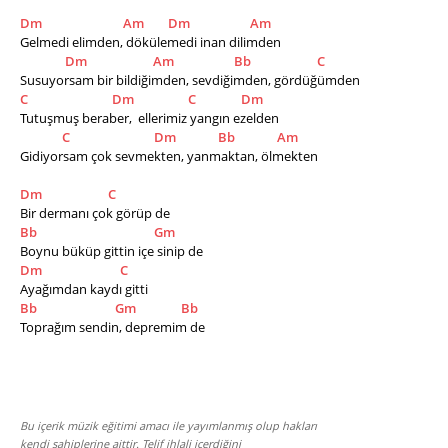
Dm
Am
Dm
Am
Gelmedi elimden, dökülemedi inan dilimden
Dm
Am
Bb
C
Susuyorsam bir bildiğimden, sevdiğimden, gördüğümden
C
Dm
C
Dm
Tutuşmuş beraber,  ellerimiz yangın ezelden
C
Dm
Bb
Am
Gidiyorsam çok sevmekten, yanmaktan, ölmekten
Dm
C
Bir dermanı çok görüp de
Bb
Gm
Boynu büküp gittin içe sinip de
Dm
C
Ayağımdan kaydı gitti
Bb
Gm
Bb
Toprağım sendin, depremim de
Bu içerik müzik eğitimi amacı ile yayımlanmış olup hakları
kendi sahiplerine aittir. Telif ihlali içerdiğini