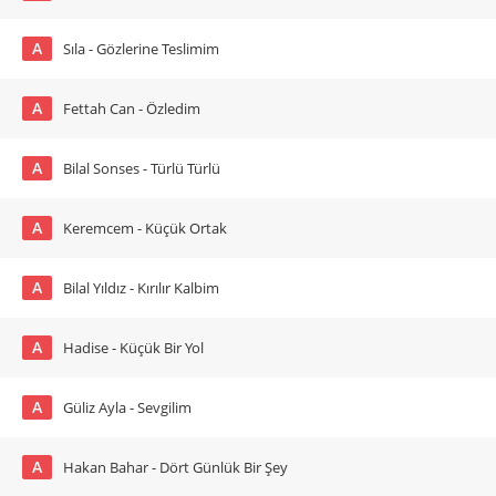
A
Sıla - Gözlerine Teslimim
A
Fettah Can - Özledim
A
Bilal Sonses - Türlü Türlü
A
Keremcem - Küçük Ortak
A
Bilal Yıldız - Kırılır Kalbim
A
Hadise - Küçük Bir Yol
A
Güliz Ayla - Sevgilim
A
Hakan Bahar - Dört Günlük Bir Şey