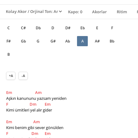
Kapo: 0
Akorlar
Ritim
C
C#
Db
D
D#
Eb
E
F
F#
Gb
G
G#
Ab
A
A#
Bb
B
+A
-A
Em
Am
Aşkın kanununu yazsam yeniden
F
Dm
Em
Kimi ümitleri yel alır gider
Em
Am
Kimi benim gibi sever gönülden
F
Dm
Em