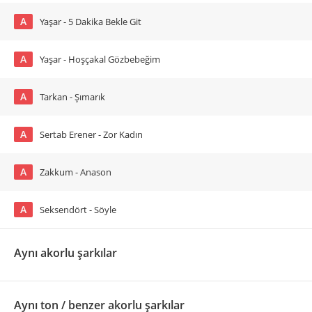
A
Yaşar - 5 Dakika Bekle Git
A
Yaşar - Hoşçakal Gözbebeğim
A
Tarkan - Şımarık
A
Sertab Erener - Zor Kadın
A
Zakkum - Anason
A
Seksendört - Söyle
Aynı akorlu şarkılar
Aynı ton / benzer akorlu şarkılar