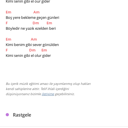
Kimi senin gibi el our gider
Em
Am
Boş yere bekleme geçen günleri
F
Dm
Em
Böyledir ne yazık ezelden beri
Em
Am
Kimi benim gibi sever gönülden
F
Dm
Em
Kimi senin gibi el olur gider
Bu içerik müzik eğitimi amacı ile yayımlanmış olup hakları
kendi sahiplerine aittir. Telif ihlali içerdiğini
düşünüyorsanız bizimle
iletişime
geçebilirsiniz.
Rastgele