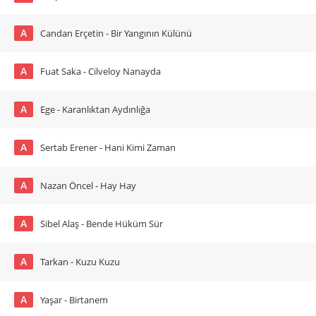
A
Candan Erçetin - Bir Yangının Külünü
A
Fuat Saka - Cilveloy Nanayda
A
Ege - Karanlıktan Aydınlığa
A
Sertab Erener - Hani Kimi Zaman
A
Nazan Öncel - Hay Hay
A
Sibel Alaş - Bende Hüküm Sür
A
Tarkan - Kuzu Kuzu
A
Yaşar - Birtanem