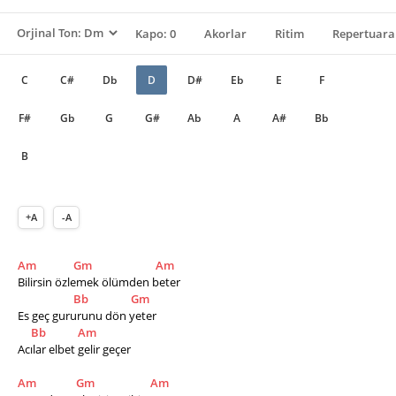
Kapo: 0
Akorlar
Ritim
Repertuara
C
C#
Db
D
D#
Eb
E
F
F#
Gb
G
G#
Ab
A
A#
Bb
B
+A
-A
Am
Gm
Am
Bilirsin özlemek ölümden beter
Bb
Gm
Es geç gururunu dön yeter
Bb
Am
Acılar elbet gelir geçer
Am
Gm
Am