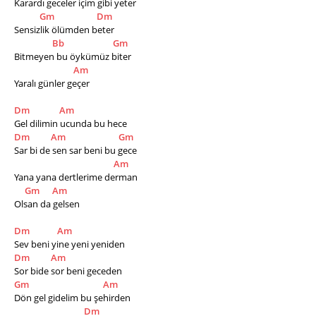
Karardı geceler içim gibi yeter
Gm
Dm
Sensizlik ölümden beter
Bb
Gm
Bitmeyen bu öykümüz biter
Am
Yaralı günler geçer
Dm
Am
Gel dilimin ucunda bu hece
Dm
Am
Gm
Sar bi de sen sar beni bu gece
Am
Yana yana dertlerime derman
Gm
Am
Olsan da gelsen
Dm
Am
Sev beni yine yeni yeniden
Dm
Am
Sor bide sor beni geceden
Gm
Am
Dön gel gidelim bu şehirden
Dm