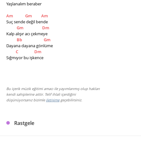
Yaşlanalım beraber
Am
Gm
Am
Suç sende değil bende
Gm
Dm
Kalp alışır acı çekmeye
Bb
Gm
Dayana dayana gönlüme
C
Dm
Sığmıyor bu işkence
Bu içerik müzik eğitimi amacı ile yayımlanmış olup hakları
kendi sahiplerine aittir. Telif ihlali içerdiğini
düşünüyorsanız bizimle
iletişime
geçebilirsiniz.
Rastgele