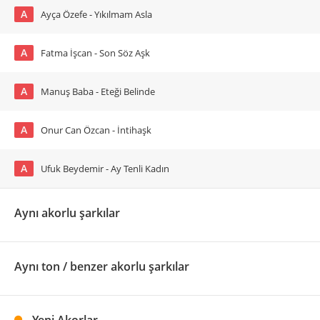
A
Ayça Özefe - Yıkılmam Asla
A
Fatma İşcan - Son Söz Aşk
A
Manuş Baba - Eteği Belinde
A
Onur Can Özcan - İntihaşk
A
Ufuk Beydemir - Ay Tenli Kadın
Aynı akorlu şarkılar
Aynı ton / benzer akorlu şarkılar