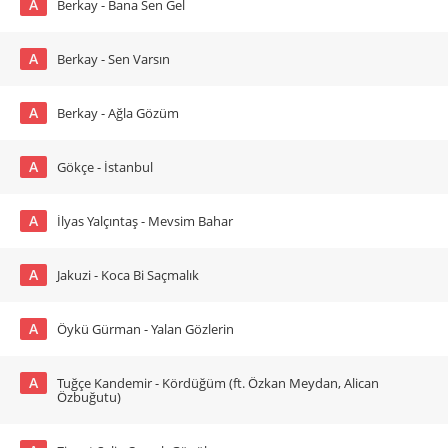
A
Berkay - Bana Sen Gel
A
Berkay - Sen Varsın
A
Berkay - Ağla Gözüm
A
Gökçe - İstanbul
A
İlyas Yalçıntaş - Mevsim Bahar
A
Jakuzi - Koca Bi Saçmalık
A
Öykü Gürman - Yalan Gözlerin
A
Tuğçe Kandemir - Kördüğüm (ft. Özkan Meydan, Alican
Özbuğutu)