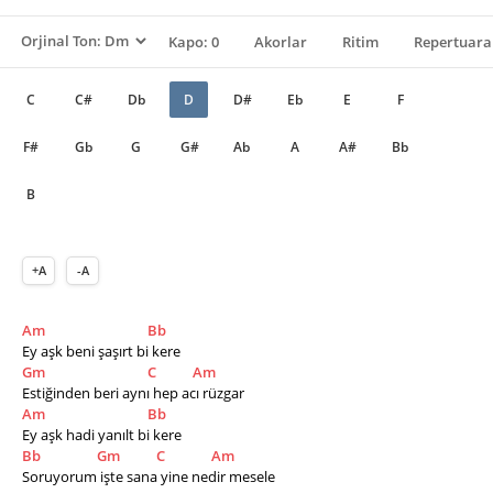
Kapo: 0
Akorlar
Ritim
Repertuara
C
C#
Db
D
D#
Eb
E
F
F#
Gb
G
G#
Ab
A
A#
Bb
B
+A
-A
Am
Bb
Ey aşk beni şaşırt bi kere
Gm
C
Am
Estiğinden beri aynı hep acı rüzgar
Am
Bb
Ey aşk hadi yanılt bi kere
Bb
Gm
C
Am
Soruyorum işte sana yine nedir mesele