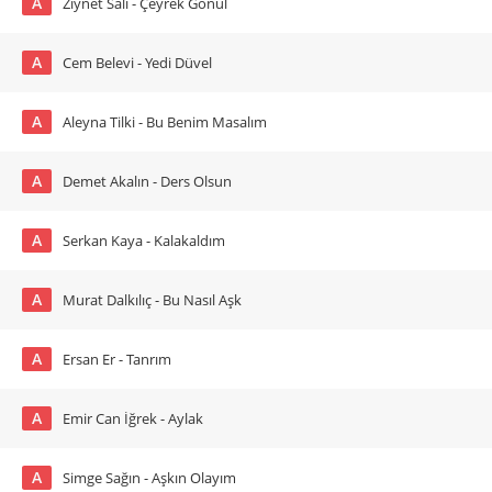
A
Ziynet Sali - Çeyrek Gönül
A
Cem Belevi - Yedi Düvel
A
Aleyna Tilki - Bu Benim Masalım
A
Demet Akalın - Ders Olsun
A
Serkan Kaya - Kalakaldım
A
Murat Dalkılıç - Bu Nasıl Aşk
A
Ersan Er - Tanrım
A
Emir Can İğrek - Aylak
A
Simge Sağın - Aşkın Olayım