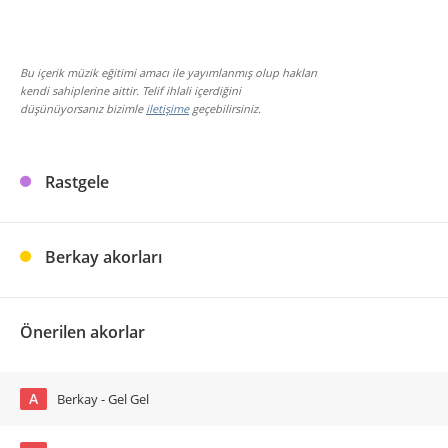
Bu içerik müzik eğitimi amacı ile yayımlanmış olup hakları
kendi sahiplerine aittir. Telif ihlali içerdiğini
düşünüyorsanız bizimle
iletişime
geçebilirsiniz.
Rastgele
Berkay akorları
Önerilen akorlar
A
Berkay - Gel Gel