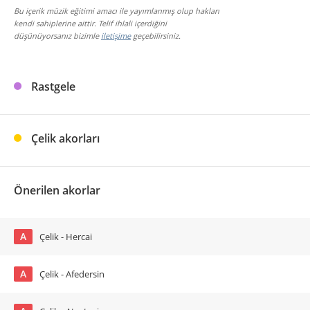
Bu içerik müzik eğitimi amacı ile yayımlanmış olup hakları
kendi sahiplerine aittir. Telif ihlali içerdiğini
düşünüyorsanız bizimle
iletişime
geçebilirsiniz.
Rastgele
Çelik akorları
Önerilen akorlar
A
Çelik - Hercai
A
Çelik - Afedersin