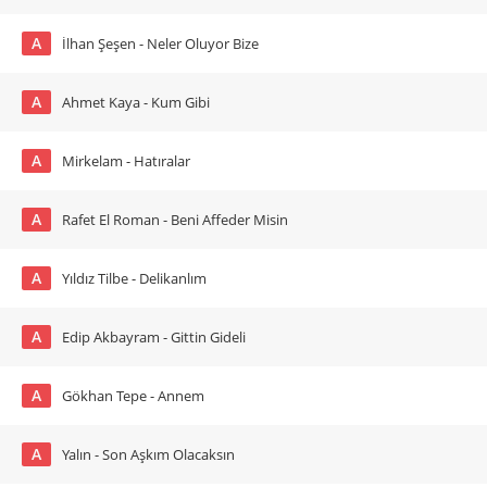
A
İlhan Şeşen - Neler Oluyor Bize
A
Ahmet Kaya - Kum Gibi
A
Mirkelam - Hatıralar
A
Rafet El Roman - Beni Affeder Misin
A
Yıldız Tilbe - Delikanlım
A
Edip Akbayram - Gittin Gideli
A
Gökhan Tepe - Annem
A
Yalın - Son Aşkım Olacaksın