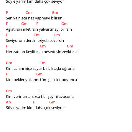
Söyle yarim kim daha çok seviyor
F
Cm
Gm
Sen yalnızca naz yapmayı bilirsin
F
Gm
F
Gm
Ağlatırsın inletirsin yalvartmayı bilirsin
F
Cm
Gm
Seviyorum dersin eziyeti seversin
F
Cm
Gm
Her zaman keyiftesin neşedesin zevktesin
Gm
Cm
Kim canını hiçe sayar biricik aşkı uğruna
F
Gm
Kim bekler yollarını tüm geceler boyunca
Cm
F
Kim verir umarsızca her şeyini avucuna
Ab
F
Gm
Söyle yarim kim daha çok seviyor