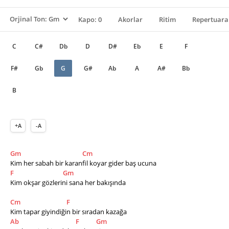
Kapo: 0
Akorlar
Ritim
Repertuara
C
C#
Db
D
D#
Eb
E
F
F#
Gb
G
G#
Ab
A
A#
Bb
B
+A
-A
Gm
Cm
Kim her sabah bir karanfil koyar gider baş ucuna
F
Gm
Kim okşar gözlerini sana her bakışında
Cm
F
Kim tapar giyindiğin bir sıradan kazağa
Ab
F
Gm