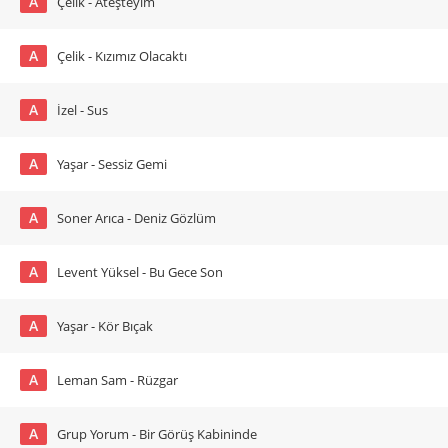
A
Çelik - Ateşteyim
A
Çelik - Kızımız Olacaktı
A
İzel - Sus
A
Yaşar - Sessiz Gemi
A
Soner Arıca - Deniz Gözlüm
A
Levent Yüksel - Bu Gece Son
A
Yaşar - Kör Bıçak
A
Leman Sam - Rüzgar
A
Grup Yorum - Bir Görüş Kabininde