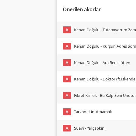
Önerilen akorlar
A
Kenan Doğulu - Tutamıyorum Zam
A
Kenan Doğulu - Kurşun Adres Sorm
A
Kenan Doğulu - Ara Beni Lütfen
A
Kenan Doğulu - Doktor (ft.İskende
A
Fikret Kızılok - Bu Kalp Seni Unutu
A
Tarkan - Unutmamalı
A
Suavi - Yalıçapkını