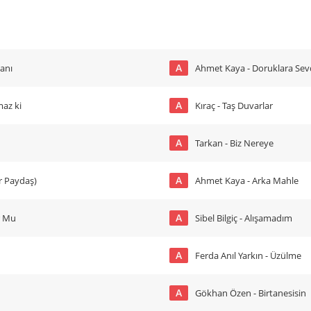
A
anı
Ahmet Kaya - Doruklara Se
A
az ki
Kıraç - Taş Duvarlar
A
Tarkan - Biz Nereye
A
r Paydaş)
Ahmet Kaya - Arka Mahle
A
r Mu
Sibel Bilgiç - Alışamadım
A
Ferda Anıl Yarkın - Üzülme
A
Gökhan Özen - Birtanesisin