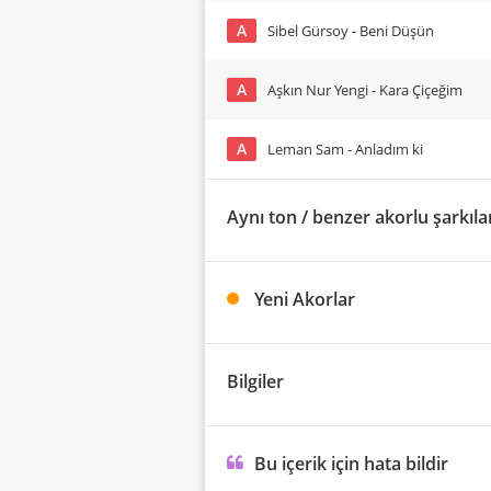
A
Sibel Gürsoy - Beni Düşün
A
Aşkın Nur Yengi - Kara Çiçeğim
A
Leman Sam - Anladım ki
Aynı ton / benzer akorlu şarkıla
Yeni Akorlar
Bilgiler
Bu içerik için hata bildir