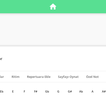
or
lar
Ritim
Repertuara Ekle
Sayfayı Oynat
Özel Not
Eb
E
F
F#
Gb
G
G#
Ab
A
A#