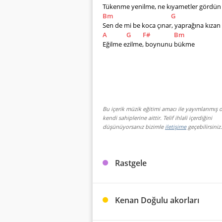
Tükenme yenilme, ne kıyametler gördün
Bm
G
Sen de mi be koca çınar, yaprağına kızan
A
G
F#
Bm
Eğilme ezilme, boynunu bükme
Bu içerik müzik eğitimi amacı ile yayımlanmış o
kendi sahiplerine aittir. Telif ihlali içerdiğini
düşünüyorsanız bizimle
iletişime
geçebilirsiniz.
Rastgele
Kenan Doğulu akorları