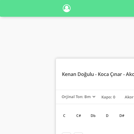
Kenan Doğulu
- Koca Çınar - Ak
Kapo: 0
Akor
C
C#
Db
D
D#