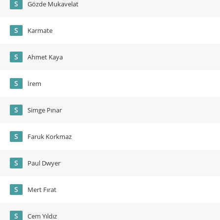
S
Gözde Mukavelat
S
Karmate
S
Ahmet Kaya
S
İrem
S
Simge Pınar
S
Faruk Korkmaz
S
Paul Dwyer
S
Mert Fırat
S
Cem Yıldız