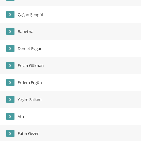
S
Çağan Şengül
S
Babetna
S
Demet Evgar
S
Ercan Gökhan
S
Erdem Ergün
S
Yeşim Salkım
S
Ata
S
Fatih Gezer