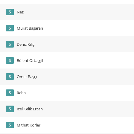
S
Nez
S
Murat Başaran
S
Deniz Kılıç
S
Bülent Ortaçgil
S
Ömer Başçı
S
Reha
S
İzel Çelik Ercan
S
Mithat Körler