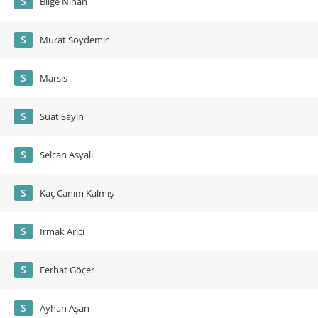
S
Bilge Nihan
S
Murat Soydemir
S
Marsis
S
Suat Sayın
S
Selcan Asyalı
S
Kaç Canım Kalmış
S
Irmak Arıcı
S
Ferhat Göçer
S
Ayhan Aşan