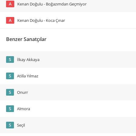
A
Kenan Doğulu - Boğazımdan Geçmiyor
A
Kenan Doğulu - Koca Çınar
Benzer Sanatçılar
S
İlkay Akkaya
S
Atilla Yılmaz
S
Onurr
S
Almora
S
Seçil