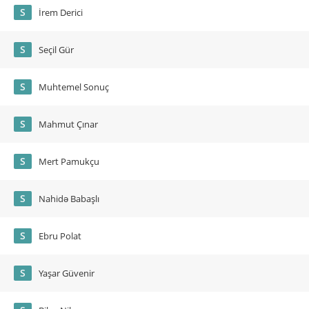
S
İrem Derici
S
Seçil Gür
S
Muhtemel Sonuç
S
Mahmut Çınar
S
Mert Pamukçu
S
Nahidə Babaşlı
S
Ebru Polat
S
Yaşar Güvenir