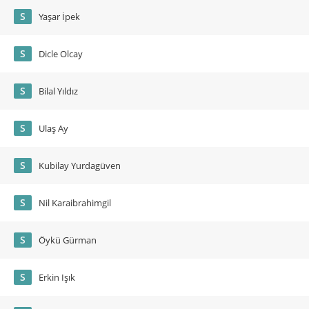
S
Yaşar İpek
S
Dicle Olcay
S
Bilal Yıldız
S
Ulaş Ay
S
Kubilay Yurdagüven
S
Nil Karaibrahimgil
S
Öykü Gürman
S
Erkin Işık