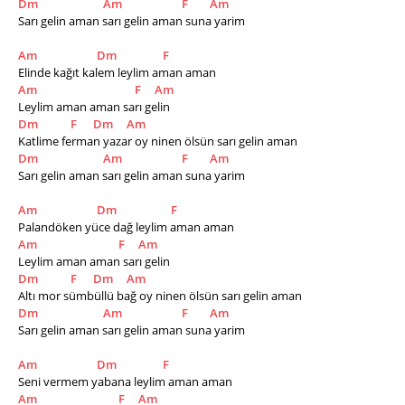
Dm
Am
F
Am
Sarı gelin aman sarı gelin aman suna yarim  
Am
Dm
F
Elinde kağıt kalem leylim aman aman
Am
F
Am
Leylim aman aman sarı gelin
Dm
F
Dm
Am
Katlime ferman yazar oy ninen ölsün sarı gelin aman
Dm
Am
F
Am
Sarı gelin aman sarı gelin aman suna yarim
Am
Dm
F
Palandöken yüce dağ leylim aman aman
Am
F
Am
Leylim aman aman sarı gelin
Dm
F
Dm
Am
Altı mor sümbüllü bağ oy ninen ölsün sarı gelin aman
Dm
Am
F
Am
Sarı gelin aman sarı gelin aman suna yarim   ​
Am
Dm
F
Seni vermem yabana leylim aman aman
Am
F
Am