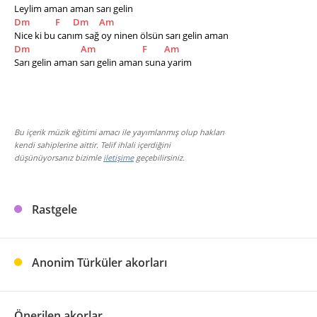
Leylim aman aman sarı gelin
Dm
F
Dm
Am
Nice ki bu canım sağ oy ninen ölsün sarı gelin aman
Dm
Am
F
Am
Sarı gelin aman sarı gelin aman suna yarim
Bu içerik müzik eğitimi amacı ile yayımlanmış olup hakları
kendi sahiplerine aittir. Telif ihlali içerdiğini
düşünüyorsanız bizimle
iletişime
geçebilirsiniz.
Rastgele
Anonim Türküler akorları
Önerilen akorlar