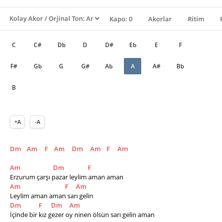
Kapo: 0
Akorlar
Ritim
C
C#
Db
D
D#
Eb
E
F
F#
Gb
G
G#
Ab
A
A#
Bb
B
+A
-A
Dm
Am
F
Am
Dm
Am
F
Am
Am
Dm
F
Erzurum çarşı pazar leylim aman aman
Am
F
Am
Leylim aman aman sarı gelin
Dm
F
Dm
Am
İçinde bir kız gezer oy ninen ölsün sarı gelin aman