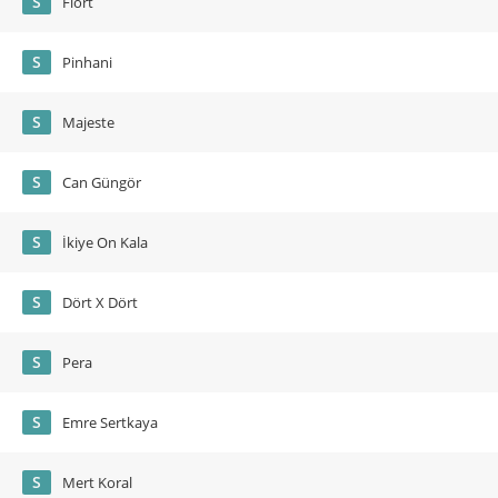
S
Flört
S
Pinhani
S
Majeste
S
Can Güngör
S
İkiye On Kala
S
Dört X Dört
S
Pera
S
Emre Sertkaya
S
Mert Koral