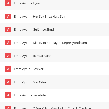
A
Emre Aydın - Eyvah
A
Emre Aydın - Her Şey Biraz Hala Sen
A
Emre Aydın - Gülümse Şimdi
A
Emre Aydın - Dipteyim Sondayım Depresyondayım
A
Emre Aydın - Buralar Yalan
A
Emre Aydın - Ses Ver
A
Emre Aydın - Sen Gitme
A
Emre Aydın - Tesadüfen
A
Emre Aydın - Ölüm Kalım Meselesi (ft. Yaprak Çamlıca)