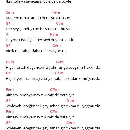
İkimizde yaşayacağız, öyle ya da böyle
C#m
F#m
Madem umuttan bu denli yoksunsun
G#
C#m
Her şey şimdi şu an burada son bulsun
A
F#m
Duymak istediğin her şeyi duydun artık
G#
C#m
Vicdanın rahat daha ne bekliyorsun
C#m
F#m
Hiçbir ortak düşüncemiz yokmuş geleceğimiz hakkında
G#
C#m
Hiçbir yere varamayız böyle sabaha kadar konuşsak da
F#m
C#m
Kimseyi suçlayamayız ikimiz de hatalıyız
G#
Dbm
Söyleyebileceğim tek şey sabah git çıkma bu yağmurda
F#m
C#m
Kimseyi suçlayamayız ikimiz de hatalıyız
G#
C#m
Söyleyebileceğim tek şey sabah git çıkma bu yağmurda