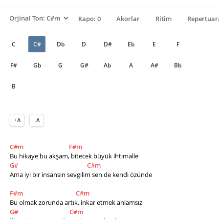
Kapo: 0
Akorlar
Ritim
Repertuar
C
C#
Db
D
D#
Eb
E
F
F#
Gb
G
G#
Ab
A
A#
Bb
B
+A
-A
C#m
F#m
Bu hikaye bu akşam, bitecek büyük ihtimalle
G#
C#m
Ama iyi bir insansın sevgilim sen de kendi özünde
F#m
C#m
Bu olmak zorunda artık, inkar etmek anlamsız
G#
C#m