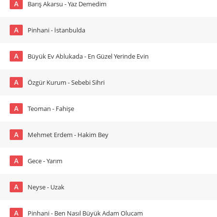
A
Barış Akarsu - Yaz Demedim
A
Pinhani - İstanbulda
A
Büyük Ev Ablukada - En Güzel Yerinde Evin
A
Özgür Kurum - Sebebi Sihri
A
Teoman - Fahişe
A
Mehmet Erdem - Hakim Bey
A
Gece - Yarım
A
Neyse - Uzak
A
Pinhani - Ben Nasıl Büyük Adam Olucam