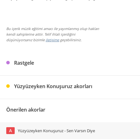
Bu içerik müzik eğitimi amacı ile yayımlanmış olup hakları
kendi sahiplerine aittir. Telif ihlali içerdiğini
düşünüyorsanız bizimle
iletişime
geçebilirsiniz.
Rastgele
Yüzyüzeyken Konuşuruz akorları
Önerilen akorlar
A
Yüzyüzeyken Konuşuruz - Sen Varsın Diye