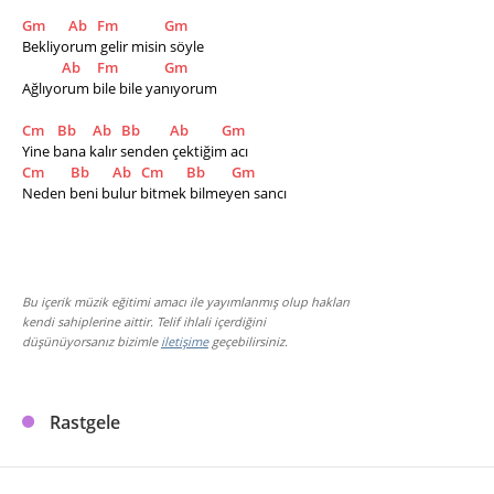
Gm
Ab
Fm
Gm
Bekliyorum gelir misin söyle
Ab
Fm
Gm
Ağlıyorum bile bile yanıyorum
Cm
Bb
Ab
Bb
Ab
Gm
Yine bana kalır senden çektiğim acı
Cm
Bb
Ab
Cm
Bb
Gm
Neden beni bulur bitmek bilmeyen sancı
Bu içerik müzik eğitimi amacı ile yayımlanmış olup hakları
kendi sahiplerine aittir. Telif ihlali içerdiğini
düşünüyorsanız bizimle
iletişime
geçebilirsiniz.
Rastgele