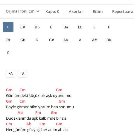
Kapo: 0
Akorlar
Ritim
Repertuara 
C
C#
Db
D
D#
Eb
E
F
F#
Gb
G
G#
Ab
A
A#
Bb
B
+A
-A
Gm
Cm
Gm
Gönlümdeki küçük bir aşk oyunu mu
Gm
Cm
Gm
Böyle gitmez bilmiyorum ben sonumu
Ab
Fm
Gm
Dudaklarımda aşk kalbimde bir sızı
Cm
Ab
Fm
Gm
Her günüm gözyaşı her anım ah acı  