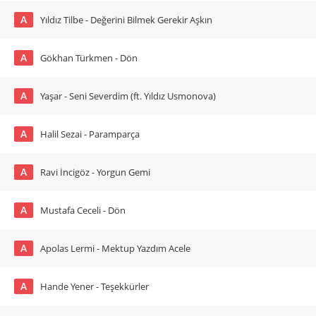
A
Yıldız Tilbe - Değerini Bilmek Gerekir Aşkın
A
Gökhan Türkmen - Dön
A
Yaşar - Seni Severdim (ft. Yıldız Usmonova)
A
Halil Sezai - Paramparça
A
Ravi İncigöz - Yorgun Gemi
A
Mustafa Ceceli - Dön
A
Apolas Lermi - Mektup Yazdım Acele
A
Hande Yener - Teşekkürler