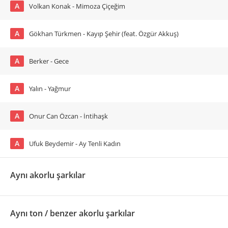
A
Volkan Konak - Mimoza Çiçeğim
A
Gökhan Türkmen - Kayıp Şehir (feat. Özgür Akkuş)
A
Berker - Gece
A
Yalın - Yağmur
A
Onur Can Özcan - İntihaşk
A
Ufuk Beydemir - Ay Tenli Kadın
Aynı akorlu şarkılar
Aynı ton / benzer akorlu şarkılar