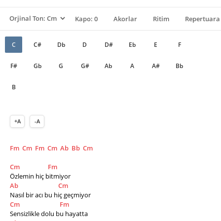
Kapo: 0
Akorlar
Ritim
Repertuara 
C
C#
Db
D
D#
Eb
E
F
F#
Gb
G
G#
Ab
A
A#
Bb
B
+A
-A
Fm
Cm
Fm
Cm
Ab
Bb
Cm
Cm
Fm
Özlemin hiç bitmiyor
Ab
Cm
Nasıl bir acı bu hiç geçmiyor
Cm
Fm
Sensizlikle dolu bu hayatta