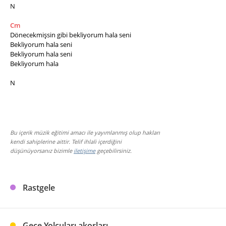
N
Cm
Dönecekmişsin gibi bekliyorum hala seni
Bekliyorum hala seni
Bekliyorum hala seni
Bekliyorum hala
N
Bu içerik müzik eğitimi amacı ile yayımlanmış olup hakları
kendi sahiplerine aittir. Telif ihlali içerdiğini
düşünüyorsanız bizimle
iletişime
geçebilirsiniz.
Rastgele
Gece Yolcuları akorları