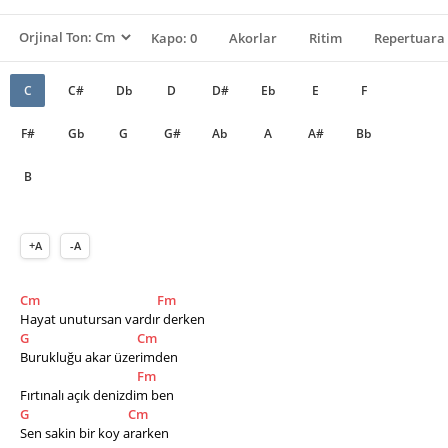
Kapo: 0
Akorlar
Ritim
Repertuara 
C
C#
Db
D
D#
Eb
E
F
F#
Gb
G
G#
Ab
A
A#
Bb
B
+A
-A
Cm
Fm
Hayat unutursan vardır derken
G
Cm
Burukluğu akar üzerimden
Fm
Fırtınalı açık denizdim ben
G
Cm
Sen sakin bir koy ararken  