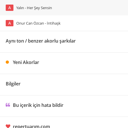
A
Yalın - Her Şey Sensin
A
Onur Can Özcan - İntihaşk
Aynı ton / benzer akorlu şarkılar
Yeni Akorlar
Bilgiler
Bu içerik için hata bildir
repertuarım.com