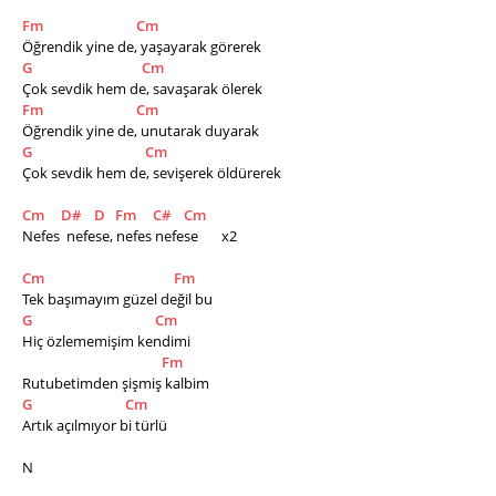
Fm
Cm
Öğrendik yine de, yaşayarak görerek   
G
Cm
Çok sevdik hem de, savaşarak ölerek   
Fm
Cm
Öğrendik yine de, unutarak duyarak    
G
Cm
Çok sevdik hem de, sevişerek öldürerek      
Cm
D#
D
Fm
C#
Cm
Nefes  nefese, nefes nefese       x2     
Cm
Fm
Tek başımayım güzel değil bu
G
Cm
Hiç özlememişim kendimi
Fm
Rutubetimden şişmiş kalbim
G
Cm
Artık açılmıyor bi türlü  
N