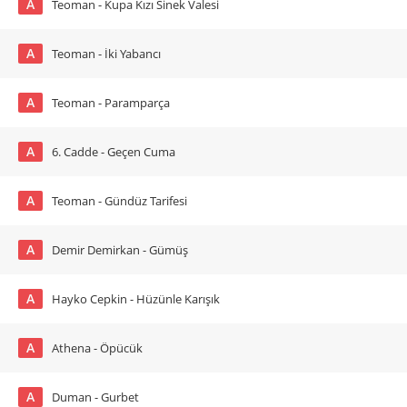
A
Teoman - Kupa Kızı Sinek Valesi
A
Teoman - İki Yabancı
A
Teoman - Paramparça
A
6. Cadde - Geçen Cuma
A
Teoman - Gündüz Tarifesi
A
Demir Demirkan - Gümüş
A
Hayko Cepkin - Hüzünle Karışık
A
Athena - Öpücük
A
Duman - Gurbet