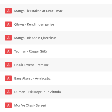
A
Manga - İz Bırakanlar Unutulmaz
A
Çilekeş - Kendimden geriye
A
Manga - Bir Kadın Çizeceksin
A
Teoman - Rüzgar Gülü
A
Haluk Levent - İrem Kız
A
Barış Akarsu - Ayrılacağız
A
Duman - Eski Köprünün Altında
A
Mor Ve Ötesi - Serseri