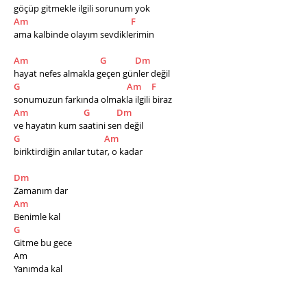
göçüp gitmekle ilgili sorunum yok
Am
F
ama kalbinde olayım sevdiklerimin
Am
G
Dm
hayat nefes almakla geçen günler değil
G
Am
F
sonumuzun farkında olmakla ilgili biraz
Am
G
Dm
ve hayatın kum saatini sen değil
G
Am
biriktirdiğin anılar tutar, o kadar
Dm
Zamanım dar
Am
Benimle kal
G
Gitme bu gece 
Am​
Yanımda kal