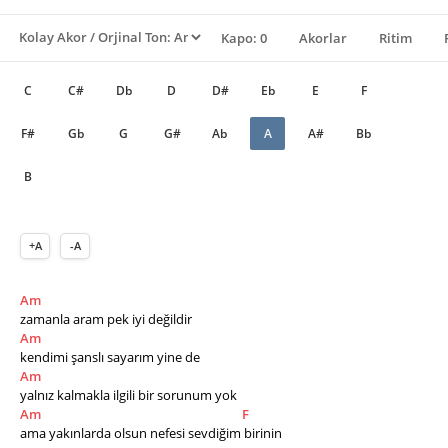
Kapo: 0
Akorlar
Ritim
C
C#
Db
D
D#
Eb
E
F
F#
Gb
G
G#
Ab
A
A#
Bb
B
+A
-A
Am
zamanla aram pek iyi değildir
Am
kendimi şanslı sayarım yine de
Am
yalnız kalmakla ilgili bir sorunum yok
Am
F
ama yakınlarda olsun nefesi sevdiğim birinin