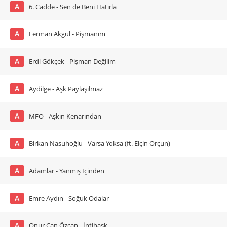
A
6. Cadde - Sen de Beni Hatırla
A
Ferman Akgül - Pişmanım
A
Erdi Gökçek - Pişman Değilim
A
Aydilge - Aşk Paylaşılmaz
A
MFÖ - Aşkın Kenarından
A
Birkan Nasuhoğlu - Varsa Yoksa (ft. Elçin Orçun)
A
Adamlar - Yanmış İçinden
A
Emre Aydın - Soğuk Odalar
A
Onur Can Özcan - İntihaşk