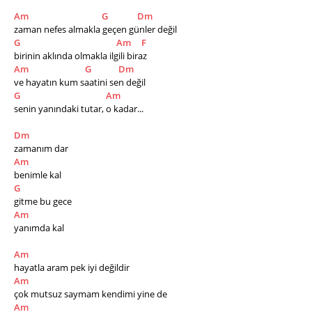
Am
G
Dm
zaman nefes almakla geçen günler değil
G
Am
F
birinin aklında olmakla ilgili biraz
Am
G
Dm
ve hayatın kum saatini sen değil
G
Am
senin yanındaki tutar, o kadar...
Dm
zamanım dar
Am
benimle kal
G
gitme bu gece 
Am
yanımda kal
Am
hayatla aram pek iyi değildir
Am
çok mutsuz saymam kendimi yine de
Am