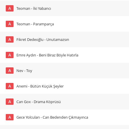
A
Teoman - İki Yabancı
A
Teoman - Paramparça
A
Fikret Dedeoğlu - Unutamazsın
A
Emre Aydın - Beni Biraz Böyle Hatırla
A
Nev - Toy
A
Anemi - Bütün Küçük Şeyler
A
Can Gox - Drama Köprüsü
A
Gece Yolcuları - Can Bedenden Çıkmayınca