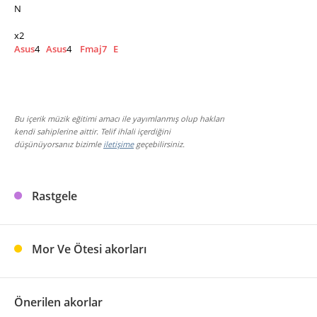
N
x2
Asus
4   
Asus
4    
Fmaj7
E
Bu içerik müzik eğitimi amacı ile yayımlanmış olup hakları
kendi sahiplerine aittir. Telif ihlali içerdiğini
düşünüyorsanız bizimle
iletişime
geçebilirsiniz.
Rastgele
Mor Ve Ötesi akorları
Önerilen akorlar