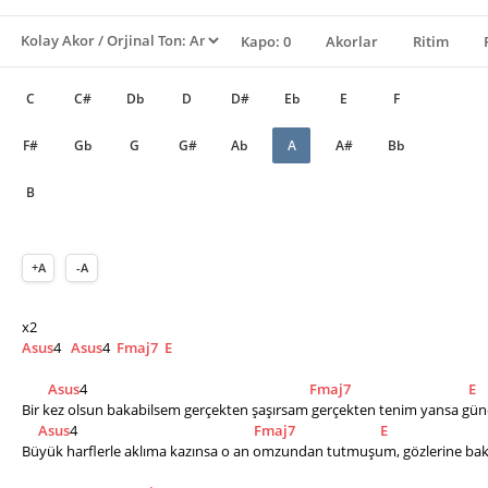
Kapo: 0
Akorlar
Ritim
C
C#
Db
D
D#
Eb
E
F
F#
Gb
G
G#
Ab
A
A#
Bb
B
+A
-A
x2
Asus
4   
Asus
4  
Fmaj7
E
Asus
4                                                                    
Fmaj7
E
Bir kez olsun bakabilsem gerçekten şaşırsam gerçekten tenim yansa gün
Asus
4                                                      
Fmaj7
E
Büyük harflerle aklıma kazınsa o an omzundan tutmuşum, gözlerine ba