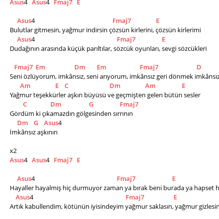
Asus
4   
Asus
4   
Fmaj7
E
Asus
4                                                     
Fmaj7
E
Bulutlar gitmesin, yağmur indirsin çözsün kirlerini, çözsün kirlerimi
Asus
4                                                        
Fmaj7
E
Dudağının arasında küçük parıltılar, sözcük oyunları, sevgi sözcükleri
Fmaj7
Em
Dm
Em
Fmaj7
D
Seni özlüyorum, imkânsız, seni arıyorum, imkânsız geri dönmek imkânsı
Am
E
C
Dm
Am
E
Yağmur teşekkürler aşkın büyüsü ve geçmişten gelen bütün sesler
C
Dm
G
Fmaj7
Gördüm ki çıkamazdın gölgesinden sırrının
Dm
G
Asus
4 
İmkânsız aşkının
x2
Asus
4   
Asus
4   
Fmaj7
E
Asus
4                                                        
Fmaj7
E
Hayaller hayalmiş hiç durmuyor zaman ya bırak beni burada ya hapset 
Asus
4                                                               
Fmaj7
E
Artık kabullendim, kötünün iyisindeyim yağmur saklasın, yağmur gizlesi