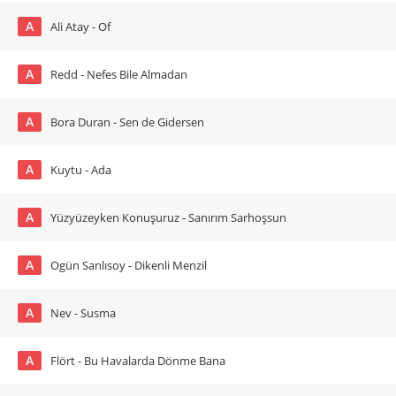
A
Ali Atay - Of
A
Redd - Nefes Bile Almadan
A
Bora Duran - Sen de Gidersen
A
Kuytu - Ada
A
Yüzyüzeyken Konuşuruz - Sanırım Sarhoşsun
A
Ogün Sanlısoy - Dikenli Menzil
A
Nev - Susma
A
Flört - Bu Havalarda Dönme Bana