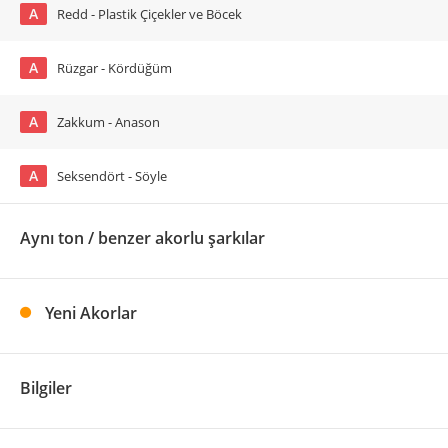
A
Redd - Plastik Çiçekler ve Böcek
A
Rüzgar - Kördüğüm
A
Zakkum - Anason
A
Seksendört - Söyle
Aynı ton / benzer akorlu şarkılar
Yeni Akorlar
Bilgiler