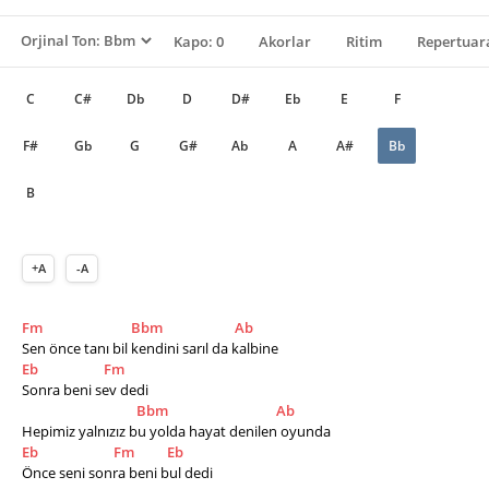
Kapo: 0
Akorlar
Ritim
Repertuara
C
C#
Db
D
D#
Eb
E
F
F#
Gb
G
G#
Ab
A
A#
Bb
B
+A
-A
Fm
Bbm
Ab
Sen önce tanı bil kendini sarıl da kalbine 
Eb
Fm
Sonra beni sev dedi
Bbm
Ab
Hepimiz yalnızız bu yolda hayat denilen oyunda
Eb
Fm
Eb
Önce seni sonra beni bul dedi