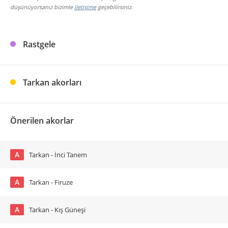
düşünüyorsanız bizimle
iletişime
geçebilirsiniz.
Rastgele
Tarkan akorları
Önerilen akorlar
A
Tarkan - İnci Tanem
A
Tarkan - Firuze
A
Tarkan - Kış Güneşi