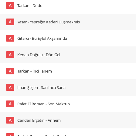
A
Tarkan - Dudu
A
Yaşar - Yaprağın Kaderi Düşmekmiş
A
Gitarcı - Bu Eylül Akşamında
A
Kenan Doğulu - Dön Gel
A
Tarkan - İnci Tanem
A
İlhan Şeşen - Sarılınca Sana
A
Rafet El Roman - Son Mektup
A
Candan Erçetin - Annem