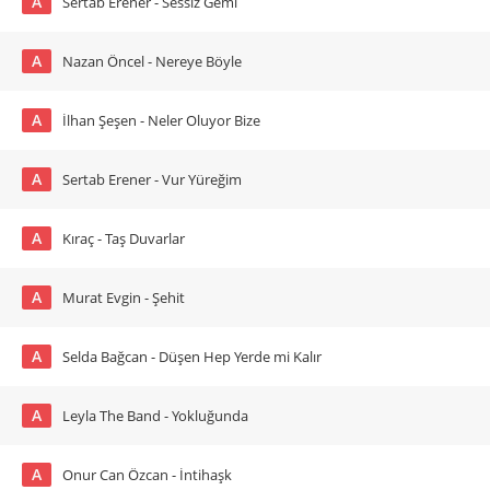
A
Sertab Erener - Sessiz Gemi
A
Nazan Öncel - Nereye Böyle
A
İlhan Şeşen - Neler Oluyor Bize
A
Sertab Erener - Vur Yüreğim
A
Kıraç - Taş Duvarlar
A
Murat Evgin - Şehit
A
Selda Bağcan - Düşen Hep Yerde mi Kalır
A
Leyla The Band - Yokluğunda
A
Onur Can Özcan - İntihaşk