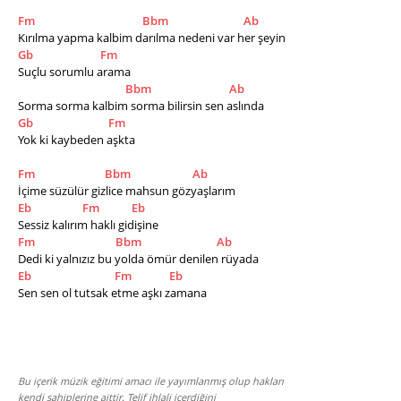
Fm
Bbm
Ab
Kırılma yapma kalbim darılma nedeni var her şeyin
Gb
Fm
Suçlu sorumlu arama
Bbm
Ab
Sorma sorma kalbim sorma bilirsin sen aslında 
Gb
Fm
Yok ki kaybeden aşkta
Fm
Bbm
Ab
İçime süzülür gizlice mahsun gözyaşlarım
Eb
Fm
Eb
Sessiz kalırım haklı gidişine
Fm
Bbm
Ab
Dedi ki yalnızız bu yolda ömür denilen rüyada 
Eb
Fm
Eb
Sen sen ol tutsak etme aşkı zamana
Bu içerik müzik eğitimi amacı ile yayımlanmış olup hakları
kendi sahiplerine aittir. Telif ihlali içerdiğini