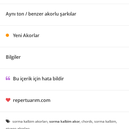
Aynı ton / benzer akorlu şarkılar
Yeni Akorlar
Bilgiler
Bu içerik için hata bildir
repertuarım.com
sorma kalbim akorları,
sorma kalbim akor
, chords, sorma kalbim,
piyano akorları