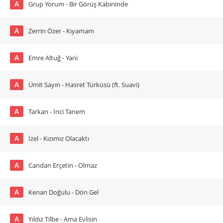
A
Grup Yorum - Bir Görüş Kabininde
A
Zerrin Özer - Kıyamam
A
Emre Altuğ - Yani
A
Ümit Sayın - Hasret Türküsü (ft. Suavi)
A
Tarkan - İnci Tanem
A
İzel - Kızımız Olacaktı
A
Candan Erçetin - Olmaz
A
Kenan Doğulu - Dön Gel
A
Yıldız Tilbe - Ama Evlisin