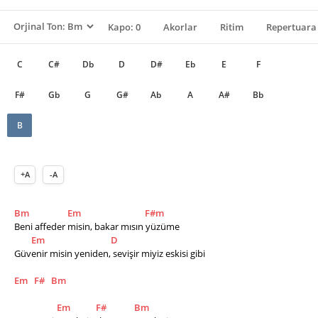
Kapo: 0
Akorlar
Ritim
Repertuara 
C
C#
Db
D
D#
Eb
E
F
F#
Gb
G
G#
Ab
A
A#
Bb
B
+A
-A
Bm
Em
F#m
Beni affeder misin, bakar mısın yüzüme
Em
D
Güvenir misin yeniden, sevişir miyiz eskisi gibi
Em
F#
Bm
Em
F#
Bm