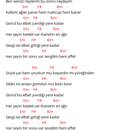
Ben sensiz neylerim bu ömrü neyleyim
Em
F#
Bm
Kalbim ağlar yanar hem mahcup hem kanar
Em
F#
Bm
Gönül bu elbet yandığı yere kadar       
Em
F#
Bm
Her şeyin bedeli var ihanetin en ağır   
Em
F#
Bm
Sevgi ise elbet gittiği yere kadar                   
Em
F#
Bm
Her şeyin bir sonu var sevgilim beni affet
Em
F#
Bm
Söyle yar beni unuttun mu kopardın mı yüreğinden
Em
F#
Bm
Sildin mi anıları gömdün mü birer birer
Em
F#
Bm
Gönül bu elbet yandığı yere kadar       
Em
F#
Bm
Her şeyin bedeli var ihanetin en ağır   
Em
F#
Bm
Sevgi ise elbet gittiği yere kadar                   
Em
F#
Bm
Her şeyin bir sonu var sevgilim beni affet