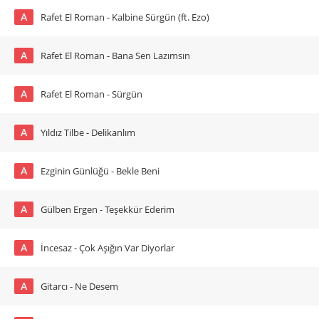
A
Rafet El Roman - Kalbine Sürgün (ft. Ezo)
A
Rafet El Roman - Bana Sen Lazımsın
A
Rafet El Roman - Sürgün
A
Yıldız Tilbe - Delikanlım
A
Ezginin Günlüğü - Bekle Beni
A
Gülben Ergen - Teşekkür Ederim
A
İncesaz - Çok Aşığın Var Diyorlar
A
Gitarcı - Ne Desem