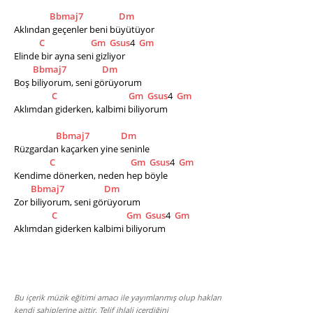
Bbmaj7
Dm
Aklından geçenler beni büyütüyor 
C
Gm
Gsus
4  
Gm
Elinde bir ayna seni gizliyor 
Bbmaj7
Dm
Boş biliyorum, seni görüyorum
C
Gm
Gsus
4  
Gm
Aklımdan giderken, kalbimi biliyorum 
Bbmaj7
Dm
Rüzgardan kaçarken yine seninle 
C
Gm
Gsus
4  
Gm
Kendime dönerken, neden hep böyle
Bbmaj7
Dm
Zor biliyorum, seni görüyorum  
C
Gm
Gsus
4  
Gm
Aklımdan giderken kalbimi biliyorum 
Bu içerik müzik eğitimi amacı ile yayımlanmış olup hakları
kendi sahiplerine aittir. Telif ihlali içerdiğini