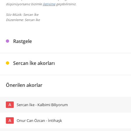
düşünüyorsanız bizimle
iletişime
geçebilirsiniz.
Söz-Müzik: Sercan İke
Düzenleme: Sercan İke
Rastgele
Sercan İke akorları
Önerilen akorlar
A
Sercan İke - Kalbimi Biliyorum
A
Onur Can Özcan - İntihaşk