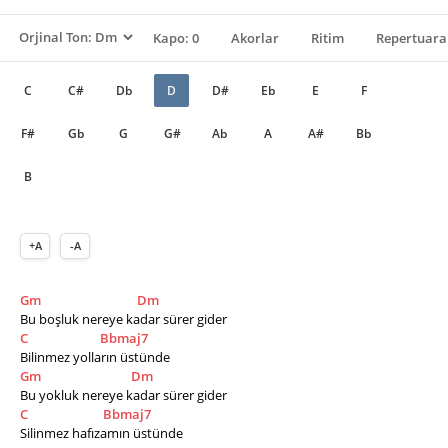
Kapo: 0
Akorlar
Ritim
Repertuara
C
C#
Db
D
D#
Eb
E
F
F#
Gb
G
G#
Ab
A
A#
Bb
B
+A
-A
Gm
Dm
Bu boşluk nereye kadar sürer gider 
C
Bbmaj7
Bilinmez yolların üstünde
Gm
Dm
Bu yokluk nereye kadar sürer gider
C
Bbmaj7
Silinmez hafızamın üstünde