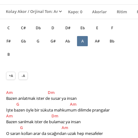
Kapo: 0
Akorlar
Ritim
C
C#
Db
D
D#
Eb
E
F
F#
Gb
G
G#
Ab
A
A#
Bb
B
+A
-A
Am
Dm
Bazen anlatmak ister de susar ya insan
G
Am
İşte bazen öyle bir sükuta mahkumum dilimde prangalar
Am
Dm
Bazen sarılmak ister de bulamaz ya insan
G
Am
O saran kolları arar da sıcağından uzak hep mesafeler