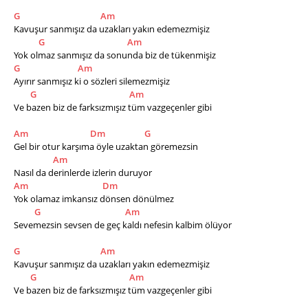
G
Am
Kavuşur sanmışız da uzakları yakın edemezmişiz
G
Am
Yok olmaz sanmışız da sonunda biz de tükenmişiz
G
Am
Ayırır sanmışız ki o sözleri silemezmişiz
G
Am
Ve bazen biz de farksızmışız tüm vazgeçenler gibi
Am
Dm
G
Gel bir otur karşıma öyle uzaktan göremezsin
Am
Nasıl da derinlerde izlerin duruyor
Am
Dm
Yok olamaz imkansız dönsen dönülmez
G
Am
Sevemezsin sevsen de geç kaldı nefesin kalbim ölüyor
G
Am
Kavuşur sanmışız da uzakları yakın edemezmişiz
G
Am
Ve bazen biz de farksızmışız tüm vazgeçenler gibi