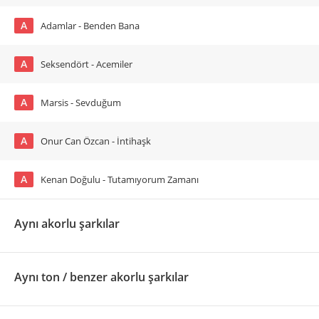
A
Adamlar - Benden Bana
A
Seksendört - Acemiler
A
Marsis - Sevduğum
A
Onur Can Özcan - İntihaşk
A
Kenan Doğulu - Tutamıyorum Zamanı
Aynı akorlu şarkılar
Aynı ton / benzer akorlu şarkılar