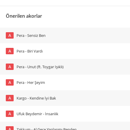
Önerilen akorlar
A
Pera - Sensiz Ben
A
Pera - Biri Vardı
A
Pera - Unut (ft. Toygar Işıklı)
A
Pera - Her Şeyim
A
Kargo - Kendine İyi Bak
A
Ufuk Beydemir - İnsanlık
A
Zakkum - Al Gece Yarılarımı Benden