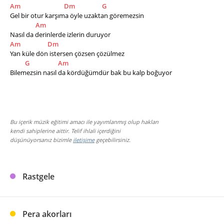
Am
Dm
G
Gel bir otur karşıma öyle uzaktan göremezsin
Am
Nasıl da derinlerde izlerin duruyor
Am
Dm
Yan küle dön istersen çözsen çözülmez
G
Am
Bilemezsin nasıl da kördüğümdür bak bu kalp boğuyor
Bu içerik müzik eğitimi amacı ile yayımlanmış olup hakları
kendi sahiplerine aittir. Telif ihlali içerdiğini
düşünüyorsanız bizimle
iletişime
geçebilirsiniz.
Rastgele
Pera akorları