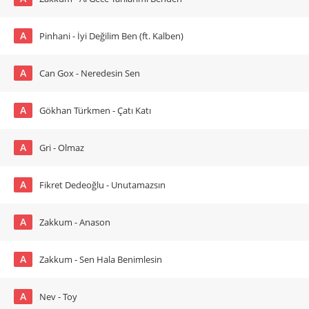
A
Pinhani - İyi Değilim Ben (ft. Kalben)
A
Can Gox - Neredesin Sen
A
Gökhan Türkmen - Çatı Katı
A
Gri - Olmaz
A
Fikret Dedeoğlu - Unutamazsın
A
Zakkum - Anason
A
Zakkum - Sen Hala Benimlesin
A
Nev - Toy