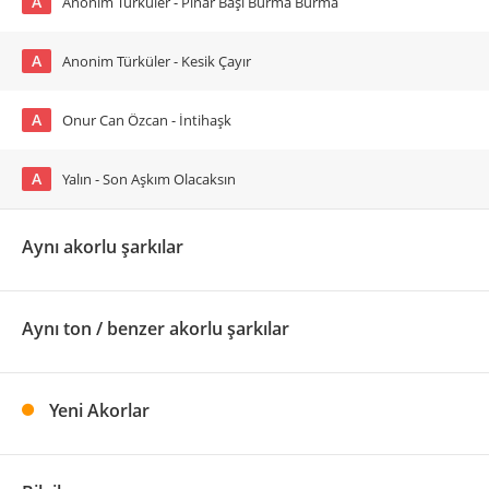
A
Anonim Türküler - Pınar Başı Burma Burma
A
Anonim Türküler - Kesik Çayır
A
Onur Can Özcan - İntihaşk
A
Yalın - Son Aşkım Olacaksın
Aynı akorlu şarkılar
Aynı ton / benzer akorlu şarkılar
Yeni Akorlar