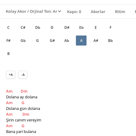
Kapo: 0
Akorlar
Ritim
C
C#
Db
D
D#
Eb
E
F
F#
Gb
G
G#
Ab
A
A#
Bb
B
+A
-A
Am
Dm
Dolana ay dolana
Am
G
Dolana gün dolana
Am
Dm
Şirin canım vereyim
Am
G
Bana yari bulana   