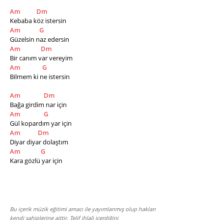
Am
Dm
Kebaba köz istersin
Am
G
Güzelsin naz edersin
Am
Dm
Bir canım var vereyim
Am
G
Bilmem ki ne istersin 
Am
Dm
Bağa girdim nar için
Am
G
Gül kopardım yar için
Am
Dm
Diyar diyar dolaştım               
Am
G
Kara gözlü yar için
Bu içerik müzik eğitimi amacı ile yayımlanmış olup hakları
kendi sahiplerine aittir. Telif ihlali içerdiğini