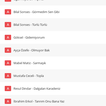
A
Bilal Sonses - Görmedim Sen Gibi
A
Bilal Sonses - Türlü Türlü
A
Göksel - Gidemiyorum
A
Ayça Özefe - Olmuyor Bak
A
Mabel Matiz - Sarmaşık
A
Mustafa Ceceli - Topla
A
Resul Dindar - Dalgalan Karadeniz
A
İbrahim Erkol - Tanrım Onu Bana Yaz