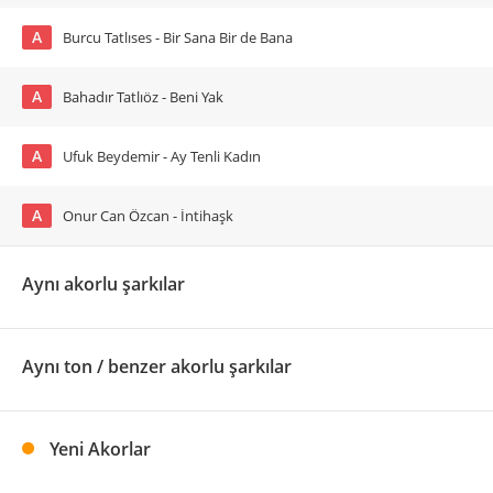
A
Burcu Tatlıses - Bir Sana Bir de Bana
A
Bahadır Tatlıöz - Beni Yak
A
Ufuk Beydemir - Ay Tenli Kadın
A
Onur Can Özcan - İntihaşk
Aynı akorlu şarkılar
Aynı ton / benzer akorlu şarkılar
Yeni Akorlar