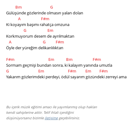
Bm
G
Gülüşünde gözlerinde olmasın yalan dolan
A
F#m
Ki koyayım başımı rahatça omzuna
G
Em
Korkmuyorum desem de ayrılmaktan
A
G
F#m
Öyle der yüreğim delikanlılıktan
F#m
Em
Bm
F#m
Sormam geçmişi bundan sonra, ki kalayım yanında umutla
G
Em
F#m
Em
F#m
Yakarım gözlerimdeki perdeyi, ödül sayarım gözündeki zerreyi ama
Bu içerik müzik eğitimi amacı ile yayımlanmış olup hakları
kendi sahiplerine aittir. Telif ihlali içerdiğini
düşünüyorsanız bizimle
iletişime
geçebilirsiniz.