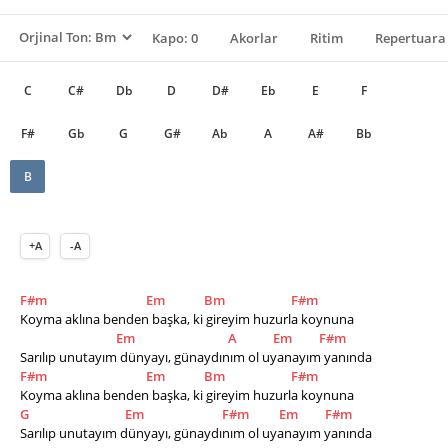
Kapo: 0
Akorlar
Ritim
Repertuara 
C
C#
Db
D
D#
Eb
E
F
F#
Gb
G
G#
Ab
A
A#
Bb
B
+A
-A
F#m
Em
Bm
F#m
Koyma aklına benden başka, ki gireyim huzurla koynuna
Em
A
Em
F#m
Sarılıp unutayım dünyayı, günaydınım ol uyanayım yanında
F#m
Em
Bm
F#m
Koyma aklına benden başka, ki gireyim huzurla koynuna
G
Em
F#m
Em
F#m
Sarılıp unutayım dünyayı, günaydınım ol uyanayım yanında