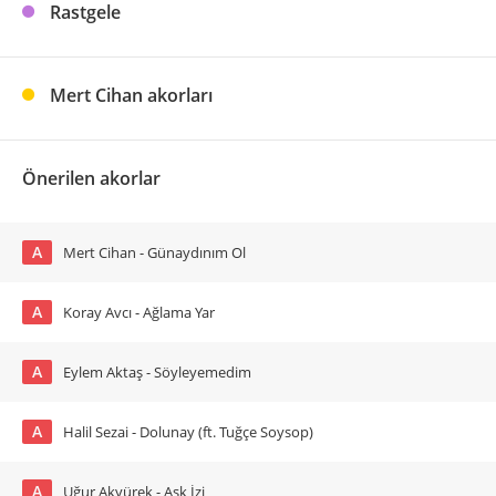
Rastgele
Mert Cihan akorları
Önerilen akorlar
A
Mert Cihan - Günaydınım Ol
A
Koray Avcı - Ağlama Yar
A
Eylem Aktaş - Söyleyemedim
A
Halil Sezai - Dolunay (ft. Tuğçe Soysop)
A
Uğur Akyürek - Aşk İzi