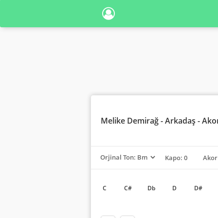
Melike Demirağ
- Arkadaş - Ako
Kapo: 0
Akor
C
C#
Db
D
D#