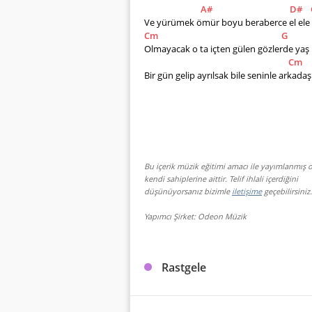
A#
D#
Ve yürümek ömür boyu beraberce el ele   
Cm
G
Olmayacak o ta içten gülen gözlerde yaş  
Cm
Bir gün gelip ayrılsak bile seninle arkadaş
Bu içerik müzik eğitimi amacı ile yayımlanmış o
kendi sahiplerine aittir. Telif ihlali içerdiğini
düşünüyorsanız bizimle
iletişime
geçebilirsiniz.
Yapımcı Şirket: Odeon Müzik
Rastgele