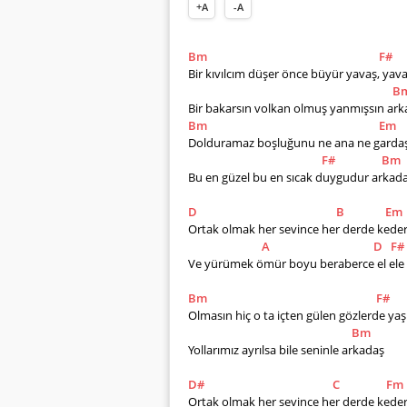
+A
-A
Bm
F#
Bir kıvılcım düşer önce büyür yavaş, yava
B
Bir bakarsın volkan olmuş yanmışsın ar
Bm
Em
Dolduramaz boşluğunu ne ana ne gardaş   
F#
Bm
Bu en güzel bu en sıcak duygudur arkadaş
D
B
Em
Ortak olmak her sevince her derde kedere
A
D
F#
Ve yürümek ömür boyu beraberce el ele    
Bm
F#
Olmasın hiç o ta içten gülen gözlerde yaş 
Bm
Yollarımız ayrılsa bile seninle arkadaş
D#
C
Fm
Ortak olmak her sevince her derde kedere