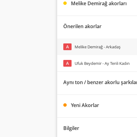
Melike Demirağ akorları
Önerilen akorlar
A
Melike Demirağ - Arkadaş
A
Ufuk Beydemir - Ay Tenli Kadın
Aynı ton / benzer akorlu şarkıla
Yeni Akorlar
Bilgiler