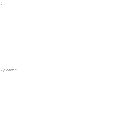
G
  
 
lup hakları