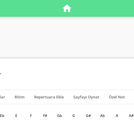
r
lar
Ritim
Repertuara Ekle
Sayfayı Oynat
Özel Not
Eb
E
F
F#
Gb
G
G#
Ab
A
A#