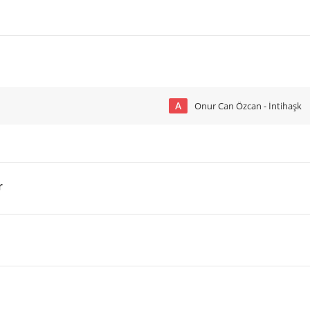
A
Onur Can Özcan - İntihaşk
r