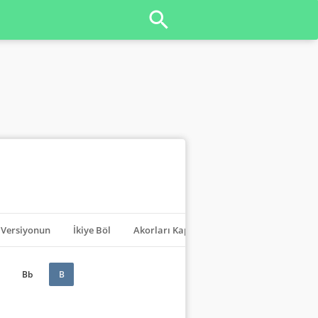
Versiyonun
İkiye Böl
Akorları Kapat
Transpoze
Bb
B