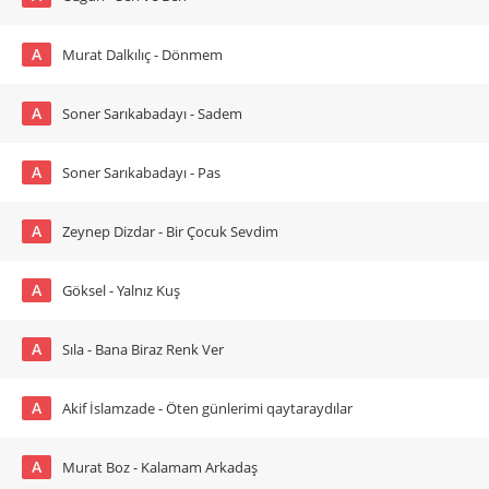
A
Murat Dalkılıç - Dönmem
A
Soner Sarıkabadayı - Sadem
A
Soner Sarıkabadayı - Pas
A
Zeynep Dizdar - Bir Çocuk Sevdim
A
Göksel - Yalnız Kuş
A
Sıla - Bana Biraz Renk Ver
A
Akif İslamzade - Öten günlerimi qaytaraydılar
A
Murat Boz - Kalamam Arkadaş