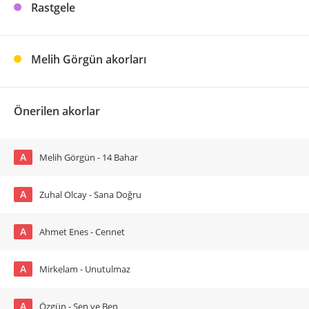
Rastgele
Melih Görgün akorları
Önerilen akorlar
A
Melih Görgün - 14 Bahar
A
Zuhal Olcay - Sana Doğru
A
Ahmet Enes - Cennet
A
Mirkelam - Unutulmaz
A
Özgün - Sen ve Ben