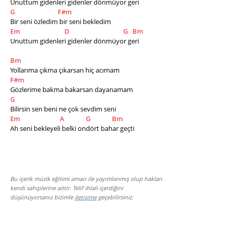
Unuttum gidenleri gidenler dönmüyor geri
G
F#m
Bir seni özledim bir seni bekledim      
Em
D
G
Bm
Unuttum gidenleri gidenler dönmüyor geri 
Bm
Yollarıma çıkma çıkarsan hiç acımam       
F#m
Gözlerime bakma bakarsan dayanamam        
G
Bilirsin sen beni ne çok sevdim seni      
Em
A
G
Bm
Ah seni bekleyeli belki ondört bahar geçti
Bu içerik müzik eğitimi amacı ile yayımlanmış olup hakları
kendi sahiplerine aittir. Telif ihlali içerdiğini
düşünüyorsanız bizimle
iletişime
geçebilirsiniz.