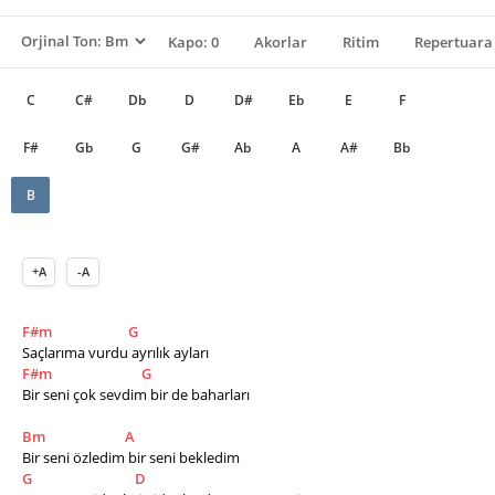
Kapo: 0
Akorlar
Ritim
Repertuara 
C
C#
Db
D
D#
Eb
E
F
F#
Gb
G
G#
Ab
A
A#
Bb
B
+A
-A
F#m
G
Saçlarıma vurdu ayrılık ayları        
F#m
G
Bir seni çok sevdim bir de baharları  
Bm
A
Bir seni özledim bir seni bekledim       
G
D