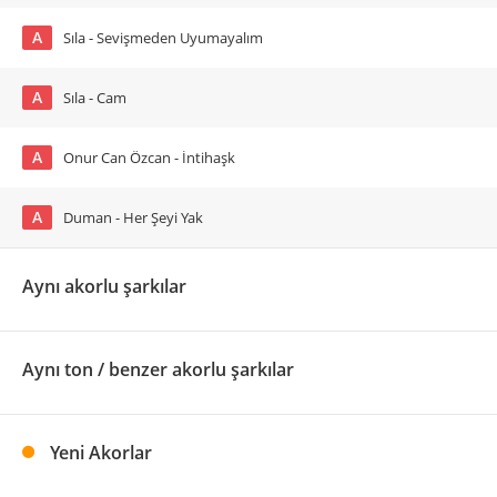
A
Sıla - Sevişmeden Uyumayalım
A
Sıla - Cam
A
Onur Can Özcan - İntihaşk
A
Duman - Her Şeyi Yak
Aynı akorlu şarkılar
Aynı ton / benzer akorlu şarkılar
Yeni Akorlar