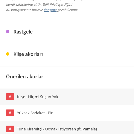
kendi sahiplerine aittir. Telif ihlali içerdiğini
düşünüyorsanız bizimle
iletişime
geçebilirsiniz.
Rastgele
Klişe akorları
Önerilen akorlar
A
Klişe - Hiç mi Suçun Yok
A
Yüksek Sadakat - Bir
A
Tuna Kiremitçi - Uçmak İstiyorsan (ft. Pamela)