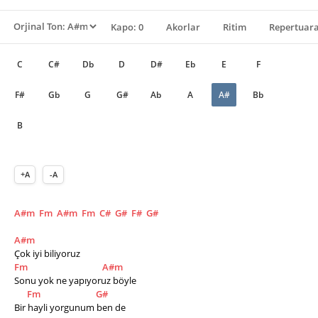
Kapo: 0
Akorlar
Ritim
Repertuara
C
C#
Db
D
D#
Eb
E
F
F#
Gb
G
G#
Ab
A
A#
Bb
B
+A
-A
A#m
Fm
A#m
Fm
C#
G#
F#
G#
A#m
Çok iyi biliyoruz
Fm
A#m
Sonu yok ne yapıyoruz böyle 
Fm
G#
Bir hayli yorgunum ben de