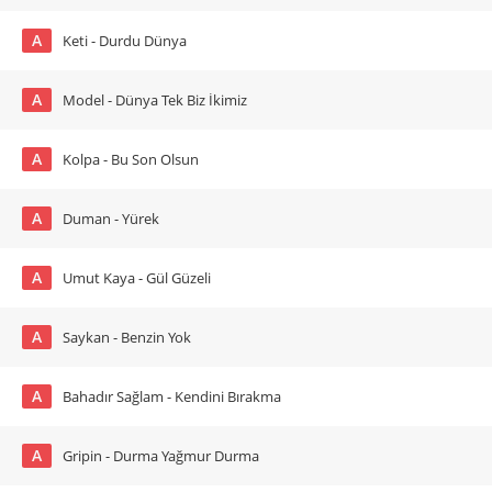
A
Keti - Durdu Dünya
A
Model - Dünya Tek Biz İkimiz
A
Kolpa - Bu Son Olsun
A
Duman - Yürek
A
Umut Kaya - Gül Güzeli
A
Saykan - Benzin Yok
A
Bahadır Sağlam - Kendini Bırakma
A
Gripin - Durma Yağmur Durma