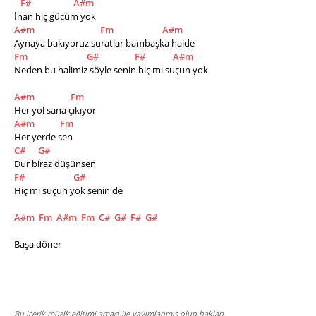
F#
A#m
İnan hiç gücüm yok 
A#m
Fm
A#m
Aynaya bakıyoruz suratlar bambaşka halde 
Fm
G#
F#
A#m
Neden bu halimiz söyle senin hiç mi suçun yok 
A#m
Fm
Her yol sana çıkıyor 
A#m
Fm
Her yerde sen
C#
G#
Dur biraz düşünsen 
F#
G#
Hiç mi suçun yok senin de
A#m
Fm
A#m
Fm
C#
G#
F#
G#
Başa döner
Bu içerik müzik eğitimi amacı ile yayımlanmış olup hakları