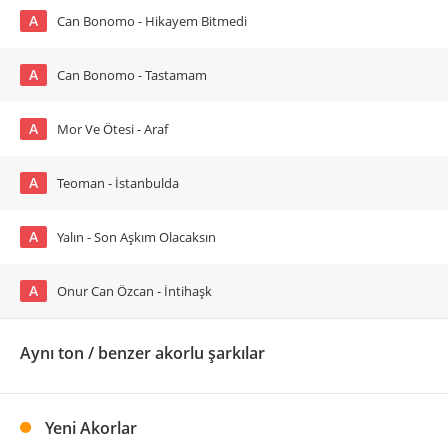
A
Can Bonomo - Hikayem Bitmedi
A
Can Bonomo - Tastamam
A
Mor Ve Ötesi - Araf
A
Teoman - İstanbulda
A
Yalın - Son Aşkım Olacaksın
A
Onur Can Özcan - İntihaşk
Aynı ton / benzer akorlu şarkılar
Yeni Akorlar