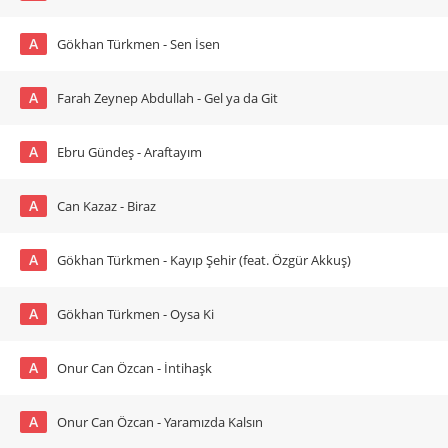
A
Gökhan Türkmen - Sen İsen
A
Farah Zeynep Abdullah - Gel ya da Git
A
Ebru Gündeş - Araftayım
A
Can Kazaz - Biraz
A
Gökhan Türkmen - Kayıp Şehir (feat. Özgür Akkuş)
A
Gökhan Türkmen - Oysa Ki
A
Onur Can Özcan - İntihaşk
A
Onur Can Özcan - Yaramızda Kalsın