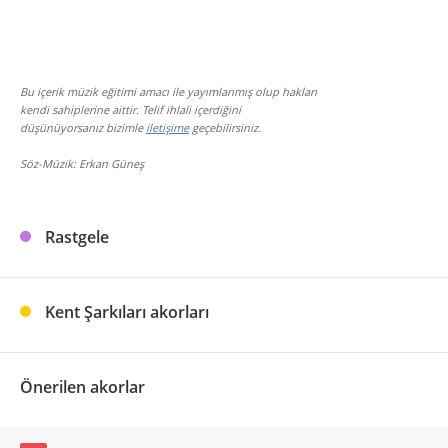
Bu içerik müzik eğitimi amacı ile yayımlanmış olup hakları
kendi sahiplerine aittir. Telif ihlali içerdiğini
düşünüyorsanız bizimle
iletişime
geçebilirsiniz.
Söz-Müzik: Erkan Güneş
Rastgele
Kent Şarkıları akorları
Önerilen akorlar