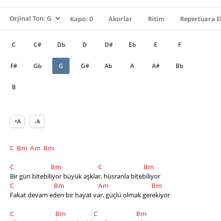
Kapo: 0
Akorlar
Ritim
Repertuara E
C
C#
Db
D
D#
Eb
E
F
F#
Gb
G
G#
Ab
A
A#
Bb
B
+A
-A
C
Bm
Am
Bm
C
Bm
C
Bm
Bir gün bitebiliyor büyük aşklar, hüsranla bitebiliyor 
C
Bm
Am
Bm
Fakat devam eden bir hayat var, güçlü olmak gerekiyor 
C
Bm
C
Bm