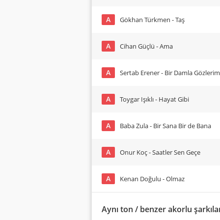
A
Gökhan Türkmen - Taş
A
Cihan Güçlü - Ama
A
Sertab Erener - Bir Damla Gözleri
A
Toygar Işıklı - Hayat Gibi
A
Baba Zula - Bir Sana Bir de Bana
A
Onur Koç - Saatler Sen Geçe
A
Kenan Doğulu - Olmaz
Aynı ton / benzer akorlu şarkıla