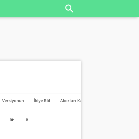
Versiyonun
İkiye Böl
Akorları Kapat
Transpoze
Bb
B