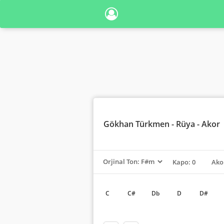
Gökhan Türkmen
- Rüya - Akor
Kapo: 0
Ako
C
C#
Db
D
D#