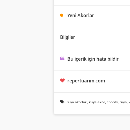
Yeni Akorlar
Bilgiler
Bu içerik için hata bildir
repertuarım.com
rüya akorları,
rüya akor
, chords, ruya, k