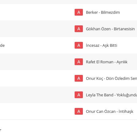
A
Berker - Bilmezdim
A
Gökhan Özen - Birtanesisin
A
mde
İncesaz - Aşk Bitti
A
Rafet El Roman - Ayrılık
A
Onur Koç - Dön Özledim Sen
A
Leyla The Band - Yokluğund
A
Onur Can Özcan - İntihaşk
r