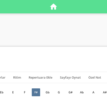
rlar
Ritim
Repertuara Ekle
Sayfayı Oynat
Özel Not
Eb
E
F
F#
Gb
G
G#
Ab
A
A#