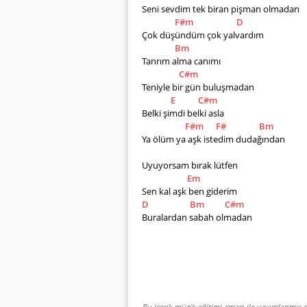
Seni sevdim tek biran pişman olmadan
F#m
D
Çok düşündüm çok yalvardım
Bm
Tanrım alma canımı
C#m
Teniyle bir gün buluşmadan
E
C#m
Belki şimdi belki asla
F#m
F#
Bm
Ya ölüm ya aşk istedim dudağından
Uyuyorsam bırak lütfen
Em
Sen kal aşk ben giderim
D
Bm
C#m
Buralardan sabah olmadan
Bu içerik müzik eğitimi amacı ile yayımlanmış o