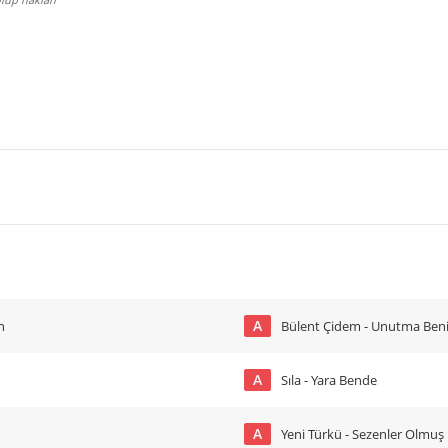
A
n
Bülent Çidem - Unutma Ben
A
Sıla - Yara Bende
A
Yeni Türkü - Sezenler Olmuş