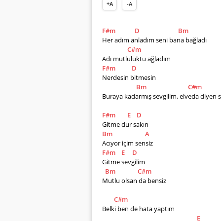
+A
-A
F#m
D
Bm
Her adım anladım seni bana bağladı
C#m
Adı mutluluktu ağladım
F#m
D
Nerdesin bitmesin
Bm
C#m
Buraya kadarmış sevgilim, elveda diyen 
F#m
E
D
Gitme dur sakın
Bm
A
Acıyor içim sensiz
F#m
E
D
Gitme sevgilim
Bm
C#m
Mutlu olsan da bensiz
C#m
Belki ben de hata yaptım
E