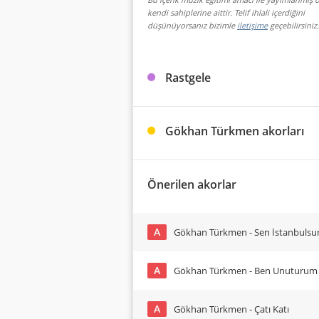
kendi sahiplerine aittir. Telif ihlali içerdiğini
düşünüyorsanız bizimle
iletişime
geçebilirsiniz.
Rastgele
Gökhan Türkmen akorları
Önerilen akorlar
A
Gökhan Türkmen - Sen İstanbulsu
A
Gökhan Türkmen - Ben Unuturum
A
Gökhan Türkmen - Çatı Katı