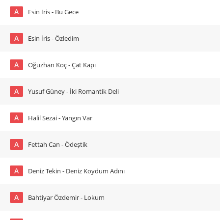
A
Esin İris - Bu Gece
A
Esin İris - Özledim
A
Oğuzhan Koç - Çat Kapı
A
Yusuf Güney - İki Romantik Deli
A
Halil Sezai - Yangın Var
A
Fettah Can - Ödeştik
A
Deniz Tekin - Deniz Koydum Adını
A
Bahtiyar Özdemir - Lokum