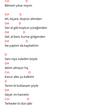
Cm
D
Bilmem yıkar mıyım 
D#
D
Ah, biçare, düştün elimden
D#
D
Sen el gibi koptun yüreğimden
D#
D
Gel, al beni, kurtar gölgenden
D#
D
Ne yaptım da kaybettim
D
Seni niye özledim böyle 
D#
Aklım almıyor hiç 
Cm
D
Kavur alev şu kalbimi 
D
Tenini bi koklasam şöyle 
D#
Geçer mi hasretin 
Cm
D
Terkeder bi dün gibi 