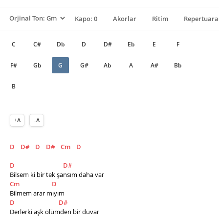
Kapo: 0
Akorlar
Ritim
Repertuara
C
C#
Db
D
D#
Eb
E
F
F#
Gb
G
G#
Ab
A
A#
Bb
B
+A
-A
D
D#
D
D#
Cm
D
D
D#
Bilsem ki bir tek şansım daha var 
Cm
D
Bilmem arar mıyım 
D
D#
Derlerki aşk ölümden bir duvar 