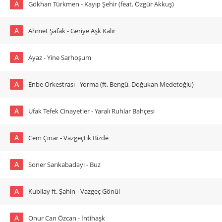
A
Gökhan Türkmen - Kayıp Şehir (feat. Özgür Akkuş)
A
Ahmet Şafak - Geriye Aşk Kalır
A
Ayaz - Yine Sarhoşum
A
Enbe Orkestrası - Yorma (ft. Bengü, Doğukan Medetoğlu)
A
Ufak Tefek Cinayetler - Yaralı Ruhlar Bahçesi
A
Cem Çınar - Vazgeçtik Bizde
A
Soner Sarıkabadayı - Buz
A
Kubilay ft. Şahin - Vazgeç Gönül
A
Onur Can Özcan - İntihaşk