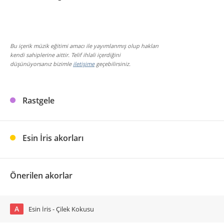
Bu içerik müzik eğitimi amacı ile yayımlanmış olup hakları
kendi sahiplerine aittir. Telif ihlali içerdiğini
düşünüyorsanız bizimle
iletişime
geçebilirsiniz.
Rastgele
Esin İris akorları
Önerilen akorlar
A
Esin İris - Çilek Kokusu