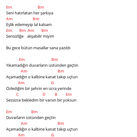
Em
Bm
Seni hatırlatan her şarkıya
Am
Bm
Eşlik edemeyip lal kalsam
Em
Bm
Am
Bm
Sensizliğe    alışabilir miyim
Bu gece bütün masallar sana yazıldı
Em
Bm
Yıkamadığın duvarların üstünden geçtin
Am
Bm
Açamadığın o kalbine kanat takıp uçtun
Am
G
Özlediğim bir şehrin en ücra yerinde
C
D
B
Em
Sessizce bekledim bir varsın bir yoksun
Em
Bm
Duvarların üstünden geçtin
Am
Bm
Açamadığın o kalbine kanat takıp uçtun
Am
G