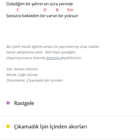
Özlediğim bir şehrin en ücra yerinde
C
D
B
Em
Sessizce bekledim bir varsın bir yoksun
Bu içerik müzik eğitimi amacı ile yayımlanmış olup hakları
kendi sahiplerine aittir. Telif ihlali içerdiğini
düşünüyorsanız bizimle
iletişime
geçebilirsiniz.
Söz: Serkan Demirci
Müzik: Çağrı Güneş
Düzenleme: Çıkamadık İşin İçinden
Rastgele
Çıkamadık İşin İçinden akorları