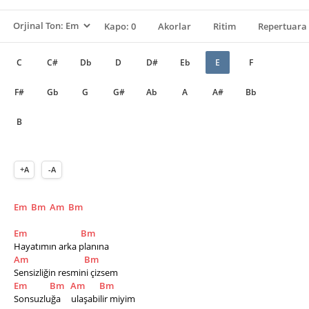
Kapo: 0
Akorlar
Ritim
Repertuara 
C
C#
Db
D
D#
Eb
E
F
F#
Gb
G
G#
Ab
A
A#
Bb
B
+A
-A
Em
Bm
Am
Bm
Em
Bm
Hayatımın arka planına
Am
Bm
Sensizliğin resmini çizsem
Em
Bm
Am
Bm
Sonsuzluğa     ulaşabilir miyim