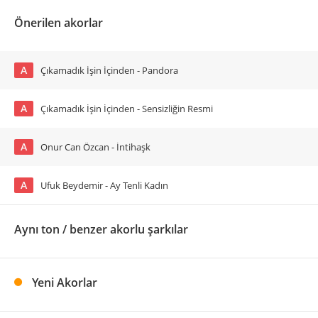
Önerilen akorlar
A
Çıkamadık İşin İçinden - Pandora
A
Çıkamadık İşin İçinden - Sensizliğin Resmi
A
Onur Can Özcan - İntihaşk
A
Ufuk Beydemir - Ay Tenli Kadın
Aynı ton / benzer akorlu şarkılar
Yeni Akorlar