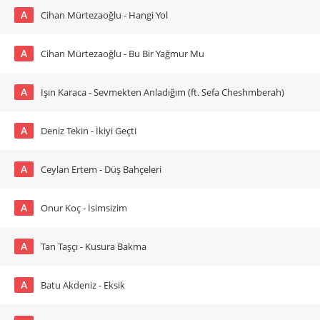
A
Cihan Mürtezaoğlu - Hangi Yol
A
Cihan Mürtezaoğlu - Bu Bir Yağmur Mu
A
Işın Karaca - Sevmekten Anladığım (ft. Sefa Cheshmberah)
A
Deniz Tekin - İkiyi Geçti
A
Ceylan Ertem - Düş Bahçeleri
A
Onur Koç - İsimsizim
A
Tan Taşçı - Kusura Bakma
A
Batu Akdeniz - Eksik