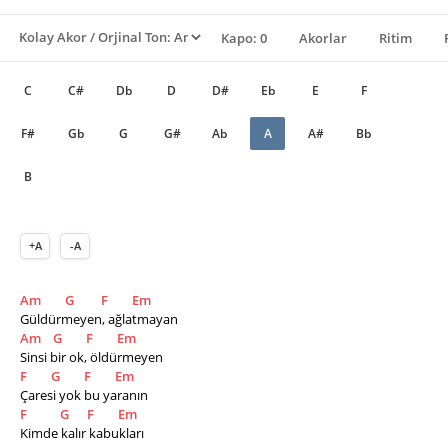
Kapo: 0
Akorlar
Ritim
C
C#
Db
D
D#
Eb
E
F
F#
Gb
G
G#
Ab
A
A#
Bb
B
+A
-A
Am
G
F
Em
Güldürmeyen, ağlatmayan
Am
G
F
Em
Sinsi bir ok, öldürmeyen
F
G
F
Em
Çaresi yok bu yaranın
F
G
F
Em
Kimde kalır kabukları