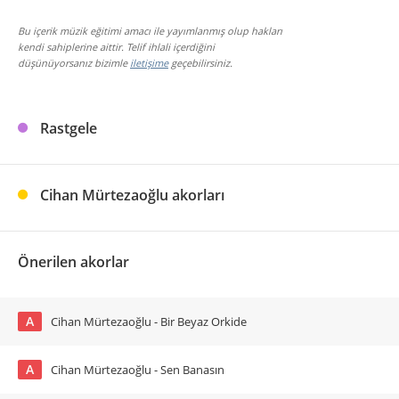
Bu içerik müzik eğitimi amacı ile yayımlanmış olup hakları
kendi sahiplerine aittir. Telif ihlali içerdiğini
düşünüyorsanız bizimle
iletişime
geçebilirsiniz.
Rastgele
Cihan Mürtezaoğlu akorları
Önerilen akorlar
A
Cihan Mürtezaoğlu - Bir Beyaz Orkide
A
Cihan Mürtezaoğlu - Sen Banasın