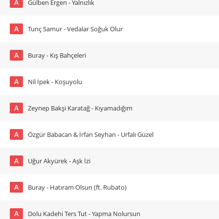
A
Gülben Ergen - Yalnızlık
A
Tunç Samur - Vedalar Soğuk Olur
A
Buray - Kış Bahçeleri
A
Nil İpek - Koşuyolu
A
Zeynep Bakşi Karatağ - Kıyamadığım
A
Özgür Babacan & İrfan Seyhan - Urfalı Güzel
A
Uğur Akyürek - Aşk İzi
A
Buray - Hatıram Olsun (ft. Rubato)
A
Dolu Kadehi Ters Tut - Yapma Nolursun