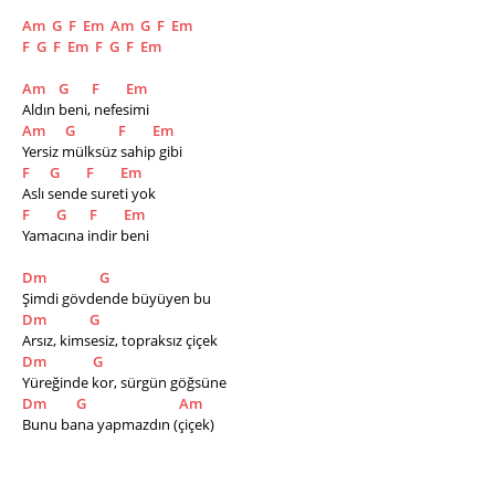
Am
G
F
Em
Am
G
F
Em
F
G
F
Em
F
G
F
Em
Am
G
F
Em
Aldın beni, nefesimi
Am
G
F
Em
Yersiz mülksüz sahip gibi
F
G
F
Em
Aslı sende sureti yok
F
G
F
Em
Yamacına indir beni
Dm
G
Şimdi gövdende büyüyen bu
Dm
G
Arsız, kimsesiz, topraksız çiçek
Dm
G
Yüreğinde kor, sürgün göğsüne
Dm
G
Am
Bunu bana yapmazdın (çiçek)