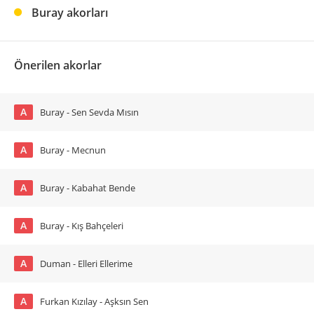
Buray akorları
Önerilen akorlar
A
Buray - Sen Sevda Mısın
A
Buray - Mecnun
A
Buray - Kabahat Bende
A
Buray - Kış Bahçeleri
A
Duman - Elleri Ellerime
A
Furkan Kızılay - Aşksın Sen