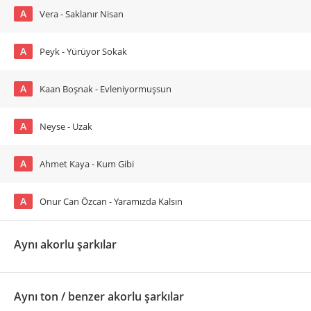
A
Vera - Saklanır Nisan
A
Peyk - Yürüyor Sokak
A
Kaan Boşnak - Evleniyormuşsun
A
Neyse - Uzak
A
Ahmet Kaya - Kum Gibi
A
Onur Can Özcan - Yaramızda Kalsın
Aynı akorlu şarkılar
Aynı ton / benzer akorlu şarkılar