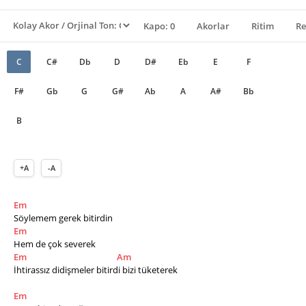
Kapo: 0
Akorlar
Ritim
Re
C
C#
Db
D
D#
Eb
E
F
F#
Gb
G
G#
Ab
A
A#
Bb
B
+A
-A
Em
Söylemem gerek bitirdin 
Em
Hem de çok severek 
Em
Am
İhtirassız didişmeler bitirdi bizi tüketerek 
Em