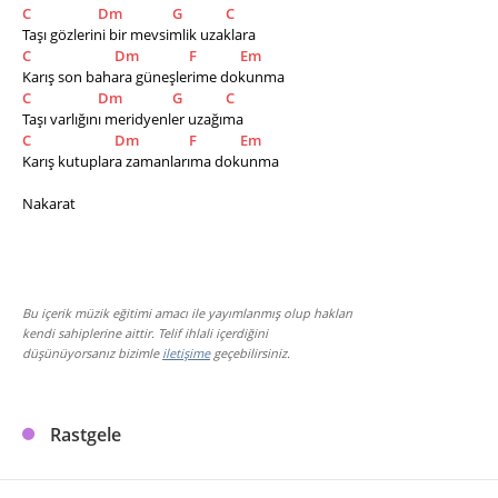
C
Dm
G
C
Taşı gözlerini bir mevsimlik uzaklara
C
Dm
F
Em
Karış son bahara güneşlerime dokunma 
C
Dm
G
C
Taşı varlığını meridyenler uzağıma 
C
Dm
F
Em
Karış kutuplara zamanlarıma dokunma 
​Nakarat
Bu içerik müzik eğitimi amacı ile yayımlanmış olup hakları
kendi sahiplerine aittir. Telif ihlali içerdiğini
düşünüyorsanız bizimle
iletişime
geçebilirsiniz.
Rastgele