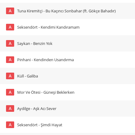
A
Tuna Kiremitçi - Bu Kaçıncı Sonbahar (ft. Gökçe Bahadır)
A
Seksendört - Kendimi Kandıramam
A
Saykan - Benzin Yok
A
Pinhani - Kendinden Usandırma
A
Küll - Galiba
A
Mor Ve Ötesi - Güneşi Beklerken
A
Aydilge - Aşk Acı Sever
A
Seksendört - Şimdi Hayat