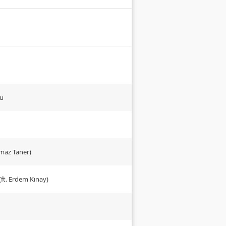
cu
lmaz Taner)
(ft. Erdem Kınay)