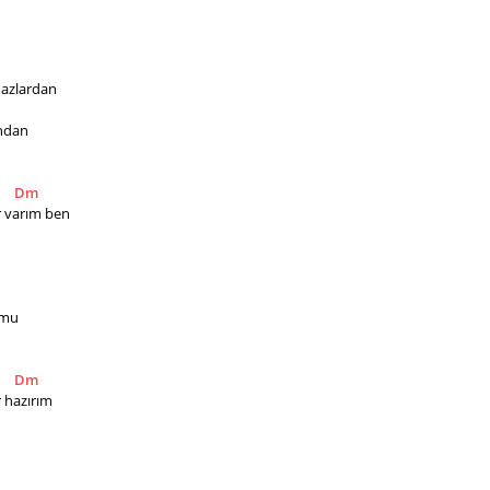
mazlardan 
ndan 
Dm
r varım ben
umu
Dm
r hazırım