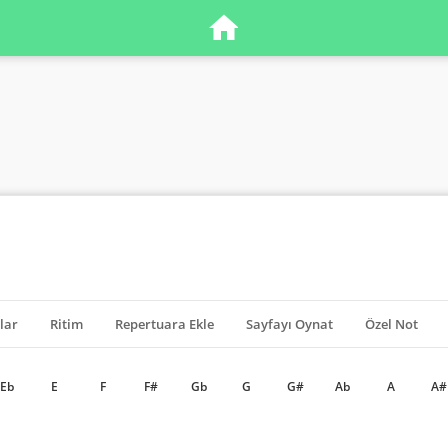
lar
Ritim
Repertuara Ekle
Sayfayı Oynat
Özel Not
Eb
E
F
F#
Gb
G
G#
Ab
A
A#