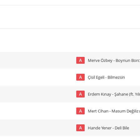
A
Merve Özbey - Boynun Bor
A
Çisil Egeli - Bilmezsin
A
Erdem Kınay - Şahane (ft. Yı
A
Mert Cihan - Masum Değiliz 
A
Hande Yener - Deli Bile