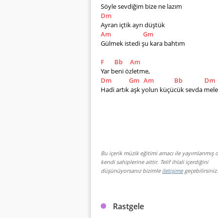
Söyle sevdiğim bize ne lazım 
Dm
Ayran içtik ayrı düştük 
Am
Gm
Gülmek istedi şu kara bahtım 
F
Bb
Am
Yar beni özletme,
Dm
Gm
Am
Bb
Dm
Hadi artık aşk yolun küçücük sevda mel
Bu içerik müzik eğitimi amacı ile yayımlanmış o
kendi sahiplerine aittir. Telif ihlali içerdiğini
düşünüyorsanız bizimle
iletişime
geçebilirsiniz.
Rastgele