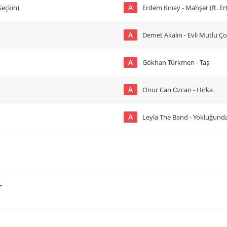
A
Seçkin)
Erdem Kınay - Mahşer (ft. Er
A
Demet Akalın - Evli Mutlu Ç
A
Gökhan Türkmen - Taş
A
Onur Can Özcan - Hırka
A
Leyla The Band - Yokluğund
r