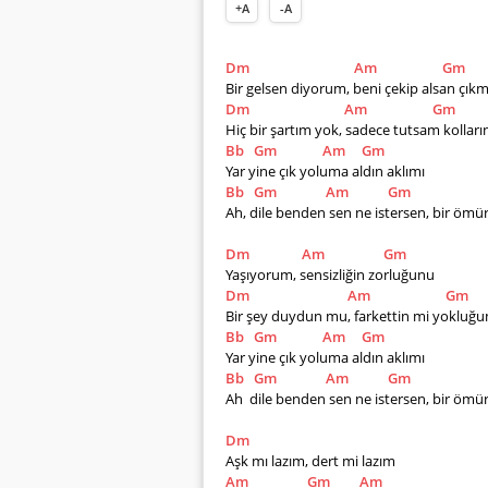
+A
-A
Dm
Am
Gm
Bir gelsen diyorum, beni çekip alsan çık
Dm
Am
Gm
Hiç bir şartım yok, sadece tutsam kolları
Bb
Gm
Am
Gm
Yar yine çık yoluma aldın aklımı 
Bb
Gm
Am
Gm
Ah, dile benden sen ne istersen, bir ömü
Dm
Am
Gm
Yaşıyorum, sensizliğin zorluğunu 
Dm
Am
Gm
Bir şey duydun mu, farkettin mi yokluğ
Bb
Gm
Am
Gm
Yar yine çık yoluma aldın aklımı
Bb
Gm
Am
Gm
Ah  dile benden sen ne istersen, bir ömü
Dm
Aşk mı lazım, dert mi lazım
Am
Gm
Am