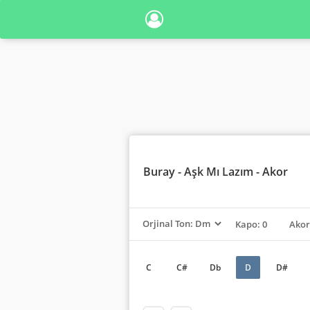
Buray
- Aşk Mı Lazım - Akor
Kapo: 0
Akor
C
C#
Db
D
D#