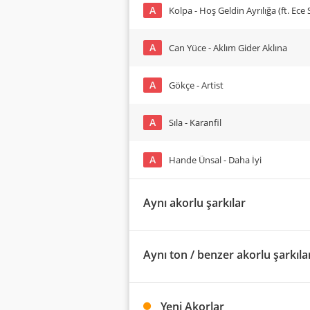
A
Kolpa - Hoş Geldin Ayrılığa (ft. Ece 
A
Can Yüce - Aklım Gider Aklına
A
Gökçe - Artist
A
Sıla - Karanfil
A
Hande Ünsal - Daha İyi
Aynı akorlu şarkılar
Aynı ton / benzer akorlu şarkıla
Yeni Akorlar