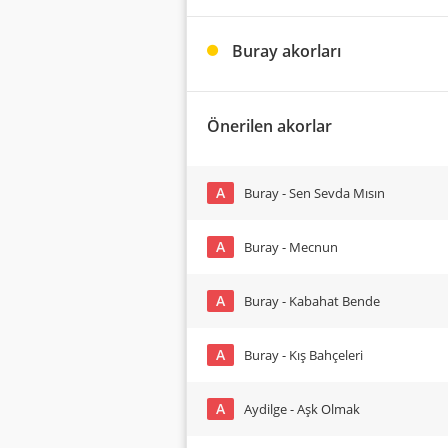
Buray akorları
Önerilen akorlar
A
Buray - Sen Sevda Mısın
A
Buray - Mecnun
A
Buray - Kabahat Bende
A
Buray - Kış Bahçeleri
A
Aydilge - Aşk Olmak