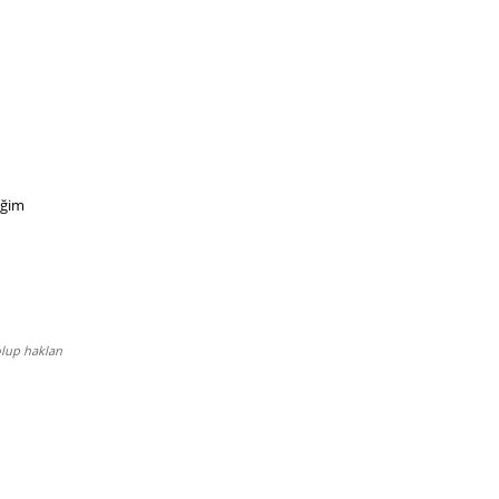
eğim
lup hakları