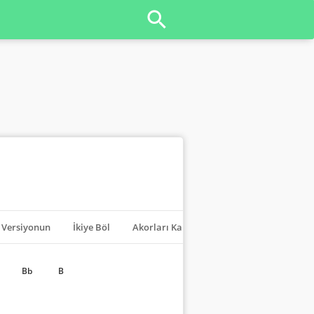
Versiyonun
İkiye Böl
Akorları Kapat
Transpoze
Bb
B