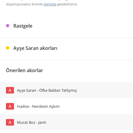
düşünüyorsanız bizimle
iletişime
geçebilirsiniz.
Rastgele
Ayşe Saran akorları
Önerilen akorlar
A
Ayşe Saran - Öfke Baldan Tatlıymış
A
Hadise - Nerdesin Aşkım
A
Murat Boz - Janti