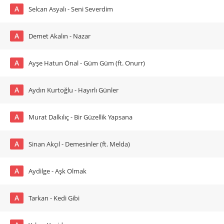
A
Selcan Asyalı - Seni Severdim
A
Demet Akalın - Nazar
A
Ayşe Hatun Önal - Güm Güm (ft. Onurr)
A
Aydın Kurtoğlu - Hayırlı Günler
A
Murat Dalkılıç - Bir Güzellik Yapsana
A
Sinan Akçıl - Demesinler (ft. Melda)
A
Aydilge - Aşk Olmak
A
Tarkan - Kedi Gibi