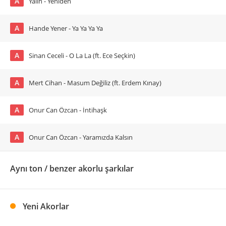
A
Yalın - Yeniden
A
Hande Yener - Ya Ya Ya Ya
A
Sinan Ceceli - O La La (ft. Ece Seçkin)
A
Mert Cihan - Masum Değiliz (ft. Erdem Kınay)
A
Onur Can Özcan - İntihaşk
A
Onur Can Özcan - Yaramızda Kalsın
Aynı ton / benzer akorlu şarkılar
Yeni Akorlar