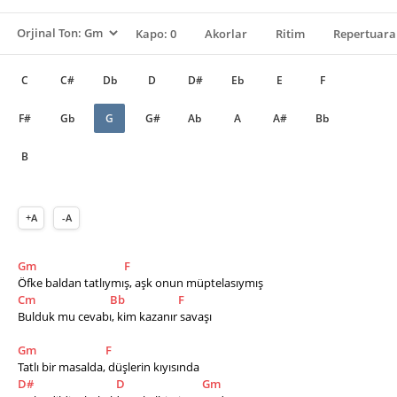
Kapo: 0
Akorlar
Ritim
Repertuara
C
C#
Db
D
D#
Eb
E
F
F#
Gb
G
G#
Ab
A
A#
Bb
B
+A
-A
Gm
F
Öfke baldan tatlıymış, aşk onun müptelasıymış 
Cm
Bb
F
Bulduk mu cevabı, kim kazanır savaşı 
Gm
F
Tatlı bir masalda, düşlerin kıyısında 
D#
D
Gm