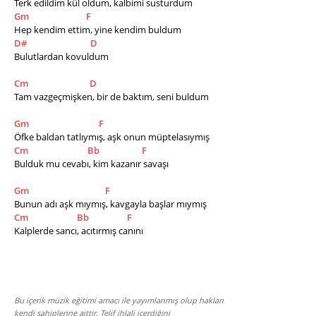
Terk edildim kül oldum, kalbimi susturdum 
Gm
F
Hep kendim ettim, yine kendim buldum 
D#
D
Bulutlardan kovuldum
Cm
D
Tam vazgeçmişken, bir de baktım, seni buldum
Gm
F
Öfke baldan tatlıymış, aşk onun müptelasıymış 
Cm
Bb
F
Bulduk mu cevabı, kim kazanır savaşı 
Gm
F
Bunun adı aşk mıymış, kavgayla başlar mıymış
Cm
Bb
F
Kalplerde sancı, acıtırmış canını
Bu içerik müzik eğitimi amacı ile yayımlanmış olup hakları
kendi sahiplerine aittir. Telif ihlali içerdiğini