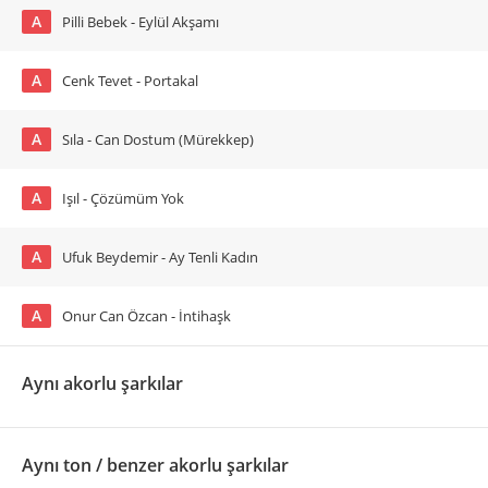
A
Pilli Bebek - Eylül Akşamı
A
Cenk Tevet - Portakal
A
Sıla - Can Dostum (Mürekkep)
A
Işıl - Çözümüm Yok
A
Ufuk Beydemir - Ay Tenli Kadın
A
Onur Can Özcan - İntihaşk
Aynı akorlu şarkılar
Aynı ton / benzer akorlu şarkılar