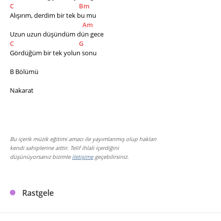
C
Bm
Alışırım, derdim bir tek bu mu 
Am
Uzun uzun düşündüm dün gece 
C
G
Gördüğüm bir tek yolun sonu
B Bölümü 
Nakarat
Bu içerik müzik eğitimi amacı ile yayımlanmış olup hakları
kendi sahiplerine aittir. Telif ihlali içerdiğini
düşünüyorsanız bizimle
iletişime
geçebilirsiniz.
Rastgele