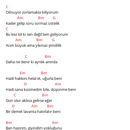
C
Olmuyor zorlamakla biliyorum 
Am
Bm
G
Kader gelip soru sormaz üstelik 
C
Bu kez bil ki sen değil ben gidiyorum 
Am
Bm
G
Acım büyük ama yıkmaz şimdilik 
C
Bm
Daha ne denir ki ayrılık anında 
Em
Bm
Hadi hakkını helal et, uğurla beni 
D
Am
Hadi sana küsmedim bile, düşünme beni 
C
Bm
Gün olur aklına gelirse eğer 
D
Am
Bm
Bir demet lavanta hatırlatır beni 
Bm
Am
Ben hazırım, giyindim yokluğunu 