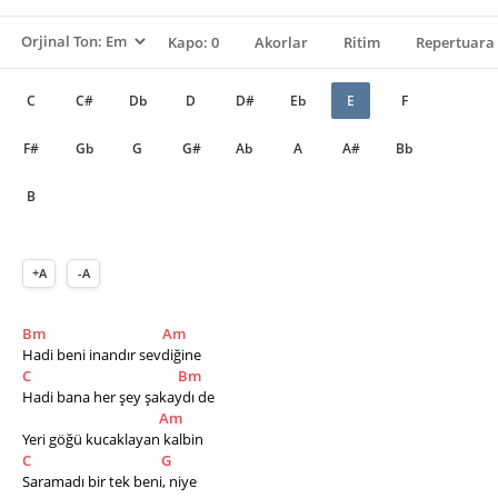
Kapo: 0
Akorlar
Ritim
Repertuara 
C
C#
Db
D
D#
Eb
E
F
F#
Gb
G
G#
Ab
A
A#
Bb
B
+A
-A
Bm
Am
Hadi beni inandır sevdiğine 
C
Bm
Hadi bana her şey şakaydı de
Am
Yeri göğü kucaklayan kalbin 
C
G
Saramadı bir tek beni, niye 