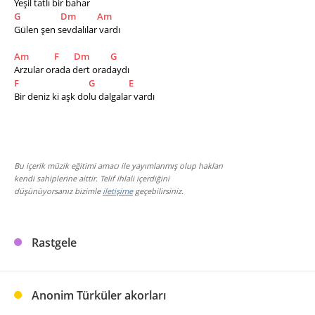
Yeşil tatlı bir bahar
G
Dm
Am
Gülen şen sevdalılar vardı
Am
F
Dm
G
Arzular orada dert oradaydı
F
G
E
Bir deniz ki aşk dolu dalgalar vardı
Bu içerik müzik eğitimi amacı ile yayımlanmış olup hakları
kendi sahiplerine aittir. Telif ihlali içerdiğini
düşünüyorsanız bizimle
iletişime
geçebilirsiniz.
Rastgele
Anonim Türküler akorları