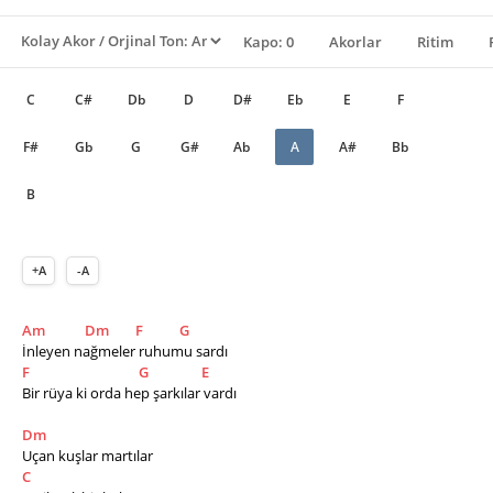
Kapo: 0
Akorlar
Ritim
C
C#
Db
D
D#
Eb
E
F
F#
Gb
G
G#
Ab
A
A#
Bb
B
+A
-A
Am
Dm
F
G
İnleyen nağmeler ruhumu sardı
F
G
E
Bir rüya ki orda hep şarkılar vardı
Dm
Uçan kuşlar martılar     
C