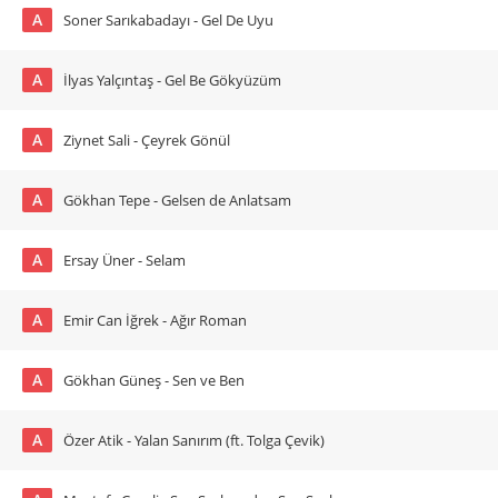
A
Soner Sarıkabadayı - Gel De Uyu
A
İlyas Yalçıntaş - Gel Be Gökyüzüm
A
Ziynet Sali - Çeyrek Gönül
A
Gökhan Tepe - Gelsen de Anlatsam
A
Ersay Üner - Selam
A
Emir Can İğrek - Ağır Roman
A
Gökhan Güneş - Sen ve Ben
A
Özer Atik - Yalan Sanırım (ft. Tolga Çevik)