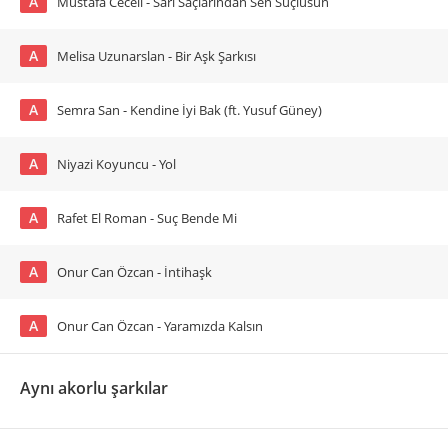
A
Mustafa Ceceli - Sarı Saçlarından Sen Suçlusun
A
Melisa Uzunarslan - Bir Aşk Şarkısı
A
Semra San - Kendine İyi Bak (ft. Yusuf Güney)
A
Niyazi Koyuncu - Yol
A
Rafet El Roman - Suç Bende Mi
A
Onur Can Özcan - İntihaşk
A
Onur Can Özcan - Yaramızda Kalsın
Aynı akorlu şarkılar