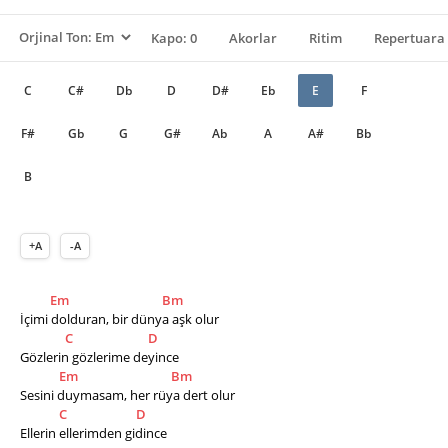
Kapo: 0
Akorlar
Ritim
Repertuara 
C
C#
Db
D
D#
Eb
E
F
F#
Gb
G
G#
Ab
A
A#
Bb
B
+A
-A
Em
Bm
İçimi dolduran, bir dünya aşk olur
C
D
Gözlerin gözlerime deyince
Em
Bm
Sesini duymasam, her rüya dert olur
C
D
Ellerin ellerimden gidince