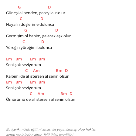
G
D
Güneşi al benden, geceyi al n’olur
C
D
Hayalin düşlerime dolunca
G
D
Geçmişim ol benim, gelecek aşk olur
C
D
Yüreğin yüreğimi bulunca
Em
Bm
Em
Bm
Seni çok seviyorum
C
Am
Bm
D
Kalbimi de al istersen al senin olsun
Em
Bm
Em
Bm
Seni çok seviyorum
C
Am
Bm
D
Ömürümü de al istersen al senin olsun
Bu içerik müzik eğitimi amacı ile yayımlanmış olup hakları
kendi sahiplerine aittir. Telif ihlali içerdiğini