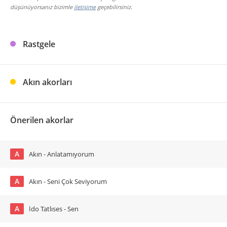
düşünüyorsanız bizimle
iletişime
geçebilirsiniz.
Rastgele
Akın akorları
Önerilen akorlar
A
Akın - Anlatamıyorum
A
Akın - Seni Çok Seviyorum
A
İdo Tatlıses - Sen