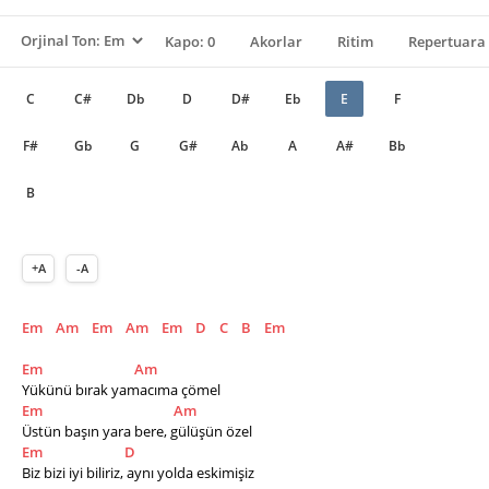
Kapo: 0
Akorlar
Ritim
Repertuara 
C
C#
Db
D
D#
Eb
E
F
F#
Gb
G
G#
Ab
A
A#
Bb
B
+A
-A
Em
Am
Em
Am
Em
D
C
B
Em
Em
Am
Yükünü bırak yamacıma çömel 
Em
Am
Üstün başın yara bere, gülüşün özel 
Em
D
Biz bizi iyi biliriz, aynı yolda eskimişiz 