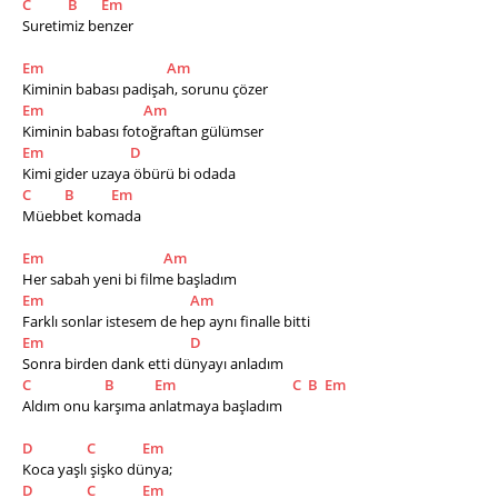
C
B
Em
Suretimiz benzer 
Em
Am
Kiminin babası padişah, sorunu çözer 
Em
Am
Kiminin babası fotoğraftan gülümser 
Em
D
Kimi gider uzaya öbürü bi odada 
C
B
Em
Müebbet komada 
Em
Am
Her sabah yeni bi filme başladım 
Em
Am
Farklı sonlar istesem de hep aynı finalle bitti 
Em
D
Sonra birden dank etti dünyayı anladım 
C
B
Em
C
B
Em
Aldım onu karşıma anlatmaya başladım 
D
C
Em
Koca yaşlı şişko dünya; 
D
C
Em