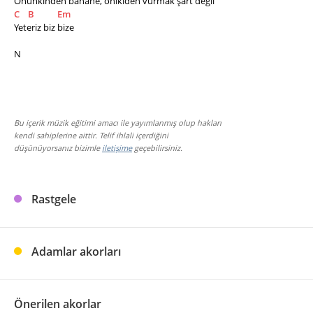
Onunkinden banane, onikiden vurmak şart değil 
C
B
Em
Yeteriz biz bize 
N
Bu içerik müzik eğitimi amacı ile yayımlanmış olup hakları
kendi sahiplerine aittir. Telif ihlali içerdiğini
düşünüyorsanız bizimle
iletişime
geçebilirsiniz.
Rastgele
Adamlar akorları
Önerilen akorlar