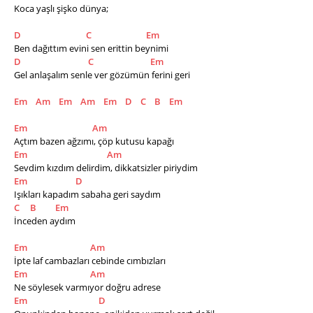
Koca yaşlı şişko dünya; 
D
C
Em
Ben dağıttım evini sen erittin beynimi 
D
C
Em
Gel anlaşalım senle ver gözümün ferini geri 
Em
Am
Em
Am
Em
D
C
B
Em
Em
Am
Açtım bazen ağzımı, çöp kutusu kapağı 
Em
Am
Sevdim kızdım delirdim, dikkatsizler piriydim 
Em
D
Işıkları kapadım sabaha geri saydım 
C
B
Em
İnceden aydım 
Em
Am
İpte laf cambazları cebinde cımbızları 
Em
Am
Ne söylesek varmıyor doğru adrese 
Em
D