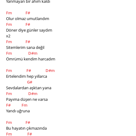
Yanmayan bir ahım kaldı 
Fm
F#
Olur olmaz umutlandım 
Fm
F#
Döner diye günler saydım 
x2
Fm
F#
Sitemlerim sana değil
Fm
D#m
Ömrümü kendim harcadım 
Fm
F#
D#m
Ertelendim hep yıllarca 
G#
Sevdalardan aşktan yana 
Fm
D#m
Payıma düşen ne varsa 
F#
Fm
Yandı uğruna 
Fm
F#
Bu hayatın çıkmazında 
Fm
F#