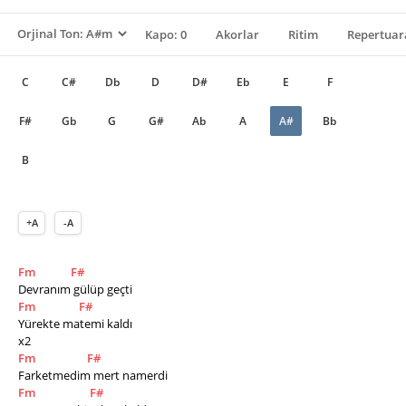
Kapo: 0
Akorlar
Ritim
Repertuar
C
C#
Db
D
D#
Eb
E
F
F#
Gb
G
G#
Ab
A
A#
Bb
B
+A
-A
Fm
F#
Devranım gülüp geçti 
Fm
F#
Yürekte matemi kaldı 
x2
Fm
F#
Farketmedim mert namerdi 
Fm
F#