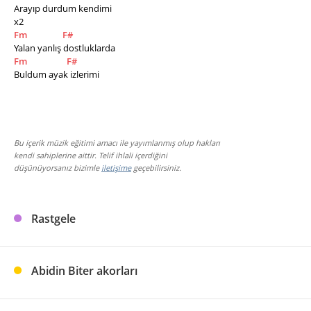
Arayıp durdum kendimi 
x2
Fm
F#
Yalan yanlış dostluklarda 
Fm
F#
Buldum ayak izlerimi
Bu içerik müzik eğitimi amacı ile yayımlanmış olup hakları
kendi sahiplerine aittir. Telif ihlali içerdiğini
düşünüyorsanız bizimle
iletişime
geçebilirsiniz.
Rastgele
Abidin Biter akorları