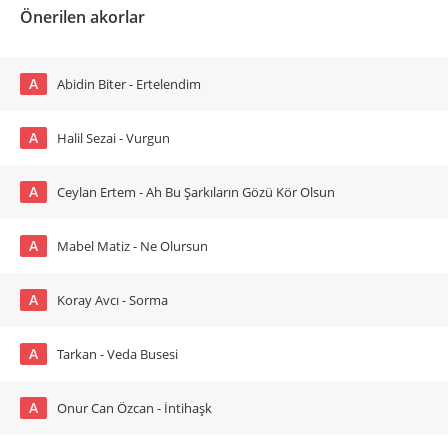
Önerilen akorlar
A
Abidin Biter - Ertelendim
A
Halil Sezai - Vurgun
A
Ceylan Ertem - Ah Bu Şarkıların Gözü Kör Olsun
A
Mabel Matiz - Ne Olursun
A
Koray Avcı - Sorma
A
Tarkan - Veda Busesi
A
Onur Can Özcan - İntihaşk