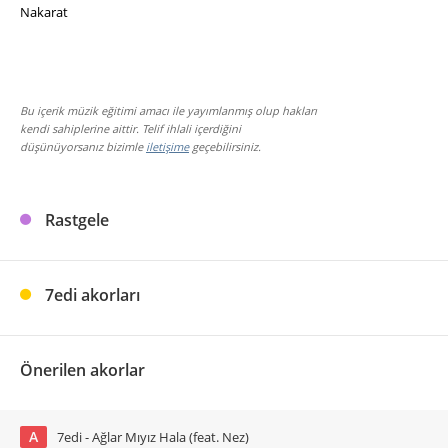
Nakarat
Bu içerik müzik eğitimi amacı ile yayımlanmış olup hakları
kendi sahiplerine aittir. Telif ihlali içerdiğini
düşünüyorsanız bizimle
iletişime
geçebilirsiniz.
Rastgele
7edi akorları
Önerilen akorlar
A
7edi - Ağlar Mıyız Hala (feat. Nez)