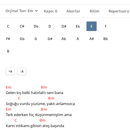
Kapo: 0
Akorlar
Ritim
Repertuara 
C
C#
Db
D
D#
Eb
E
F
F#
Gb
G
G#
Ab
A
A#
Bb
B
+A
-A
Em
Bm
Gelen kış belki hatırlattı seni bana 
C
Bm
Soğuğu vurdu yüzüme, yaktı anlamsızca
Em
Bm
Terk ederken hiç düşünmemiştim ama
C
Bm
Karın intikamı gibisin ateş başında