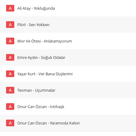
A
Ali Atay - Yokluğunda
A
Flört - Sen Yokken
A
Mor Ve Ötesi - Anlatamıyorum
A
Emre Aydın - Soğuk Odalar
A
Yaşar Kurt - Ver Bana Düşlerimi
A
Teoman - Uçurtmalar
A
Onur Can Özcan - İntihaşk
A
Onur Can Özcan - Yaramızda Kalsın