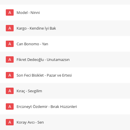
A
Model - Ninni
A
Kargo - Kendine İyi Bak
A
Can Bonomo - Yan
A
Fikret Dedeoğlu - Unutamazsın
A
Son Feci Bisiklet - Pazar ve Ertesi
A
Kıraç - Sevgilim
A
Ercüneyt Özdemir - Bırak Hüzünleri
A
Koray Avcı - Sen